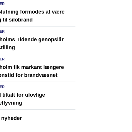
ER
slutning formodes at være
 til silobrand
ER
holms Tidende genopslår
tilling
ER
holm fik markant længere
onstid for brandvæsnet
ER
tiltalt for ulovlige
eflyvning
e nyheder