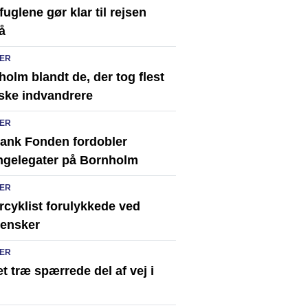
uglene gør klar til rejsen
å
ER
olm blandt de, der tog flest
ske indvandrere
ER
ank Fonden fordobler
ingelegater på Bornholm
ER
rcyklist forulykkede ved
ensker
ER
t træ spærrede del af vej i