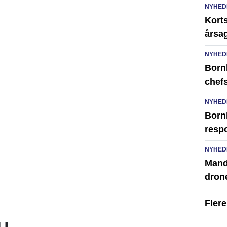
NYHED
Kort
årsag
NYHED
Born
chefs
NYHED
Born
resp
NYHED
Mand 
dron
Fler