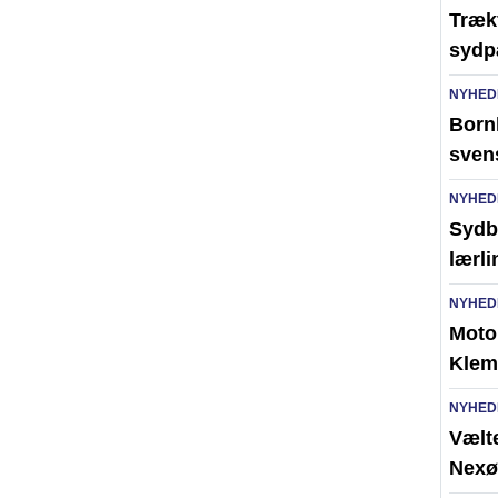
Trækf
sydp
NYHED
Bornh
sven
NYHED
Sydb
lærl
NYHED
Moto
Klem
NYHED
Vælte
Nexø