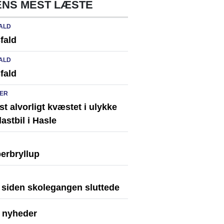
NS MEST LÆSTE
ALD
fald
ALD
fald
ER
st alvorligt kvæstet i ulykke
astbil i Hasle
erbryllup
r siden skolegangen sluttede
e nyheder