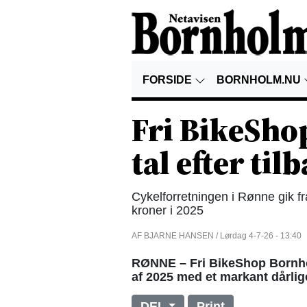
FORSIDE
BORNHOLM.NU
Fri BikeSho
tal efter ti
Cykelforretningen i Rønne gik f
kroner i 2025
AF BJARNE HANSEN / Lørdag 4-7-26 - 13:40
RØNNE – Fri BikeShop Bornh
af 2025 med et markant dårlige
DEL
Print