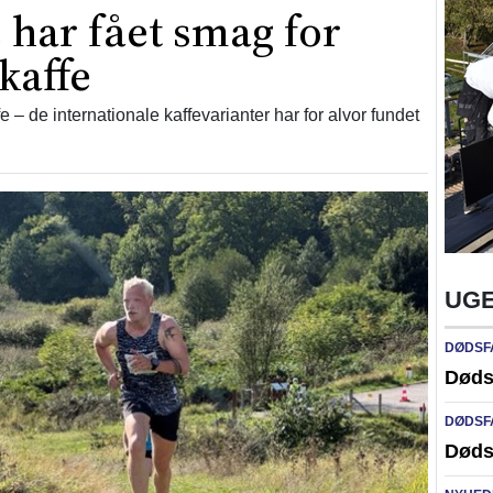
har fået smag for
kaffe
fe – de internationale kaffevarianter har for alvor fundet
UGE
DØDSF
Døds
DØDSF
Døds