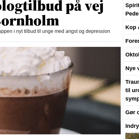
logtilbud på vej
Spir
 Bornholm
Peder
Kop 
ppen i nyt tilbud til unge med angst og depression
Fore
Okto
Nye 
Traum
til u
symp
Gør 
Indr