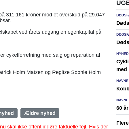
UGE
på 311.161 kroner mod et overskud på 29.047
DØDSF
bsår.
Døds
elskabet ved årets udgang en egenkapital på
DØDSF
Døds
NYHED
r cykelforretning med salg og reparation af
Cykli
med l
 Patrick Holm Matzen og Regitze Sophie Holm
NAVNE
Kobb
NAVNE
60 å
nyhed
Ældre nyhed
Fler
al ikke offentliggøre faktuelle fejl. Hvis der