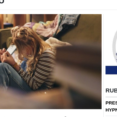
U
RU
PRE
HYP