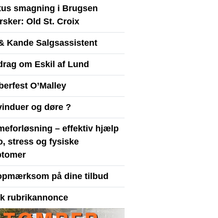
itus smagning i Brugsen
sker: Old St. Croix
& Kande Salgsassistent
drag om Eskil af Lund
berfest O’Malley
vinduer og døre ?
eforløsning – effektiv hjælp
ro, stress og fysiske
tomer
opmærksom på dine tilbud
yk rubrikannonce