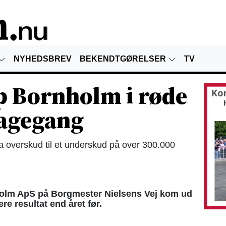
NYHEDSBREV
BEKENDTGØRELSER
TV
p Bornholm i røde
lbagegang
ra overskud til et underskud på over 300.000
olm ApS på Borgmester Nielsens Vej kom ud
re resultat end året før.