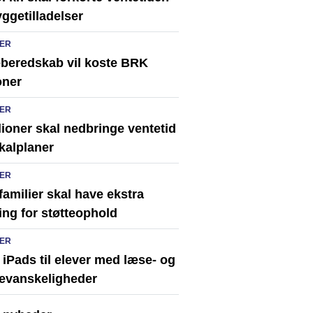
ggetilladelser
ER
eberedskab vil koste BRK
oner
ER
lioner skal nedbringe ventetid
kalplaner
ER
familier skal have ekstra
ing for støtteophold
ER
 iPads til elever med læse- og
vevanskeligheder