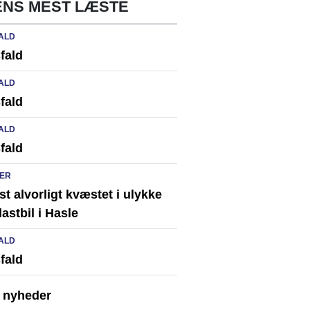
NS MEST LÆSTE
ALD
fald
ALD
fald
ALD
fald
ER
st alvorligt kvæstet i ulykke
astbil i Hasle
ALD
fald
e nyheder