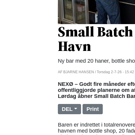
Small Batch
Havn
Ny bar med 20 haner, bottle sho
AF BJARNE HANSEN / Torsdag 2-7-26 - 15:42
NEXØ – Godt fire måneder eft
offentliggjorde planerne om at 
Lørdag åbner Small Batch Ba
DEL
Print
Baren er indrettet i totalrenover
havnen med bottle shop, 20 fad