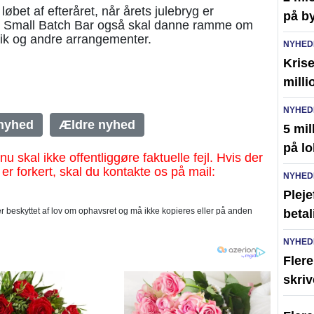
 løbet af efteråret, når årets julebryg er
på by
 at Small Batch Bar også skal danne ramme om
ik og andre arrangementer.
NYHED
Kris
milli
NYHED
nyhed
Ældre nyhed
5 mil
på lo
al ikke offentliggøre faktuelle fejl. Hvis der
 er forkert, skal du kontakte os på mail:
NYHED
Pleje
 beskyttet af lov om ophavsret og må ikke kopieres eller på anden
betal
NYHED
Flere
skri