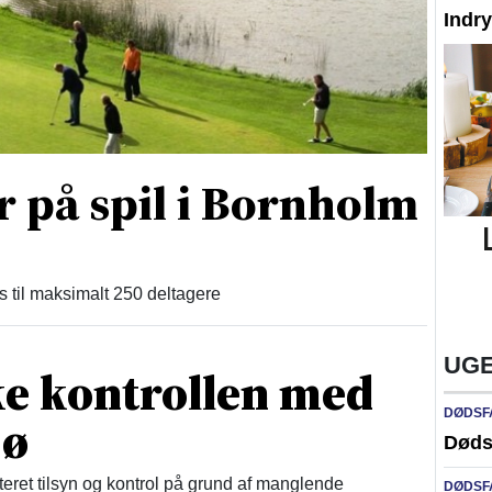
Indr
r på spil i Bornholm
ds til maksimalt 250 deltagere
UGE
ke kontrollen med
DØDSF
jø
Døds
ret tilsyn og kontrol på grund af manglende
DØDSF