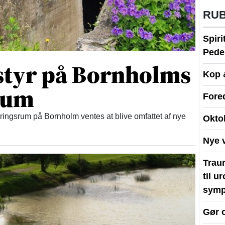
RU
Spir
Peder
 styr på Bornholms
Kop 
rum
Fore
ingsrum på Bornholm ventes at blive omfattet af nye
Okto
Nye 
Traum
til u
symp
Gør 