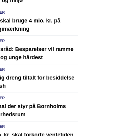
 og miljø
ER
kal bruge 4 mio. kr. på
gimærkning
ER
tsråd: Besparelser vil ramme
 og unge hårdest
ER
ig dreng tiltalt for besiddelse
ash
ER
kal der styr på Bornholms
erhedsrum
ER
. kr. skal forkorte ventetiden