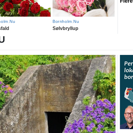
Fler
U