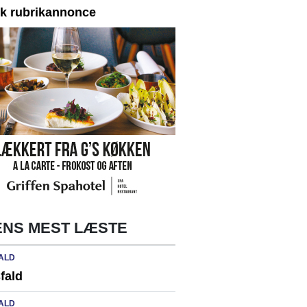
yk rubrikannonce
NS MEST LÆSTE
ALD
fald
ALD