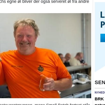
hs egne øl bliver der også serveret øl fra andre
SEN
NYHED
BRK 