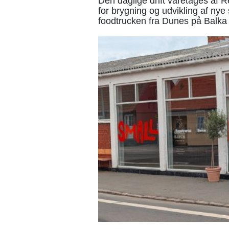
Den daglige drift varetages af 
for brygning og udvikling af nye
foodtrucken fra Dunes på Balka