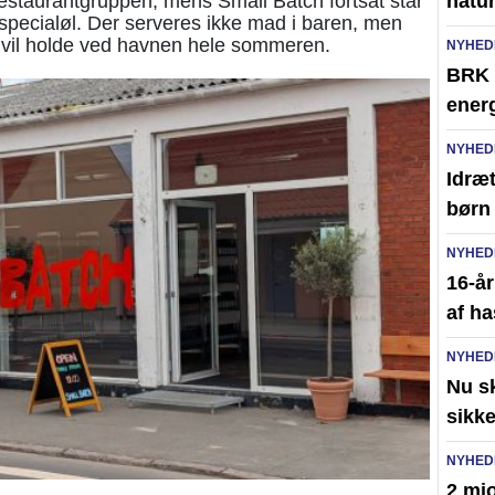
Restaurantgruppen, mens Small Batch fortsat står
natur
 specialøl. Der serveres ikke mad i baren, men
 vil holde ved havnen hele sommeren.
NYHED
BRK s
ener
NYHED
Idræ
børn
NYHED
16-år
af h
NYHED
Nu s
sikk
NYHED
2 mio