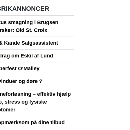
BRIKANNONCER
itus smagning i Brugsen
sker: Old St. Croix
& Kande Salgsassistent
drag om Eskil af Lund
berfest O’Malley
vinduer og døre ?
eforløsning – effektiv hjælp
ro, stress og fysiske
tomer
opmærksom på dine tilbud