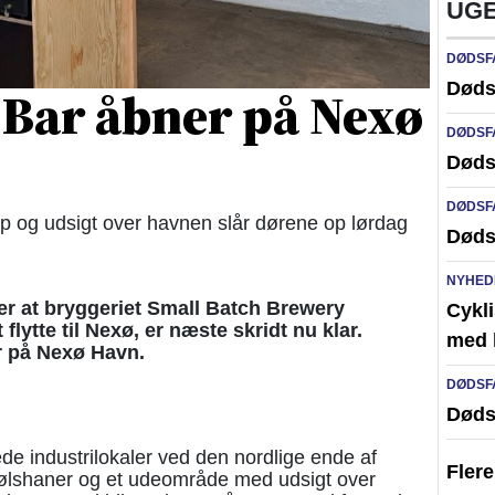
UGE
DØDSF
Døds
 Bar åbner på Nexø
DØDSF
Døds
DØDSF
p og udsigt over havnen slår dørene op lørdag
Døds
NYHED
er at bryggeriet Small Batch Brewery
Cykli
flytte til Nexø, er næste skridt nu klar.
med l
r på Nexø Havn.
DØDSF
Døds
ede industrilokaler ved den nordlige ende af
Fler
ølshaner og et udeområde med udsigt over