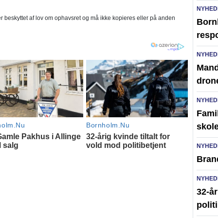
NYHED
 beskyttet af lov om ophavsret og må ikke kopieres eller på anden
Born
resp
NYHED
Mand 
dron
NYHED
Famil
skole
NYHED
Brand
NYHED
32-år
polit