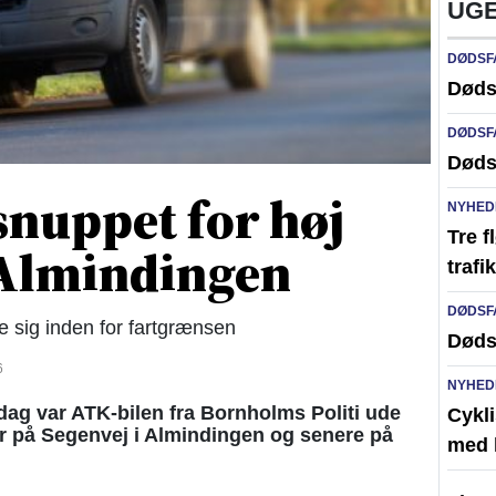
UGE
DØDSF
Døds
DØDSF
Døds
 snuppet for høj
NYHED
Tre f
 Almindingen
traf
DØDSF
le sig inden for fartgrænsen
Døds
6
NYHED
g var ATK-bilen fra Bornholms Politi ude
Cykli
er på Segenvej i Almindingen og senere på
med l