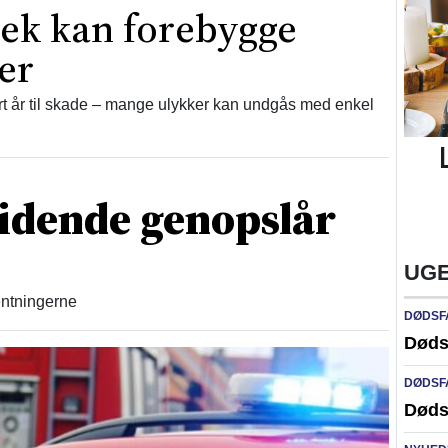
jek kan forebygge
er
 år til skade – mange ulykker kan undgås med enkel
idende genopslår
UGE
ventningerne
DØDSF
Døds
DØDSF
Døds