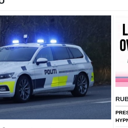
U
RU
PRE
HYP