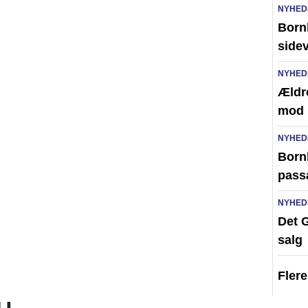
NYHED
Born
side
NYHED
Ældr
mod 
NYHED
Bornh
pass
NYHED
Det G
salg
Fler