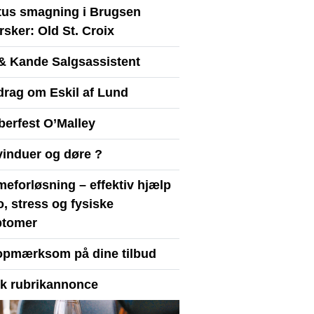
itus smagning i Brugsen
sker: Old St. Croix
& Kande Salgsassistent
drag om Eskil af Lund
berfest O’Malley
vinduer og døre ?
eforløsning – effektiv hjælp
ro, stress og fysiske
tomer
opmærksom på dine tilbud
yk rubrikannonce