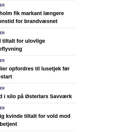
ER
holm fik markant længere
onstid for brandvæsnet
ER
tiltalt for ulovlige
eflyvning
ER
ier opfordres til lusetjek før
start
ER
 i silo på Østerlars Savværk
ER
ig kvinde tiltalt for vold mod
ibetjent