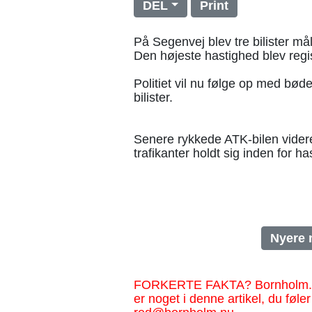
DEL
Print
På Segenvej blev tre bilister må
Den højeste hastighed blev regist
Politiet vil nu følge op med bøde
bilister.
Senere rykkede ATK-bilen videre 
trafikanter holdt sig inden for 
Nyere 
FORKERTE FAKTA? Bornholm.nu sk
er noget i denne artikel, du føler