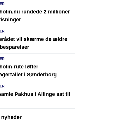
ER
holm.nu rundede 2 millioner
visninger
ER
erådet vil skærme de ældre
besparelser
ER
olm-rute løfter
agertallet i Sønderborg
ER
amle Pakhus i Allinge sat til
e nyheder