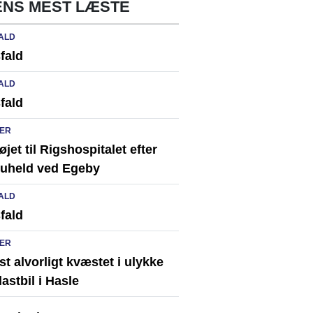
NS MEST LÆSTE
ALD
fald
ALD
fald
ER
løjet til Rigshospitalet efter
ikuheld ved Egeby
ALD
fald
ER
st alvorligt kvæstet i ulykke
astbil i Hasle