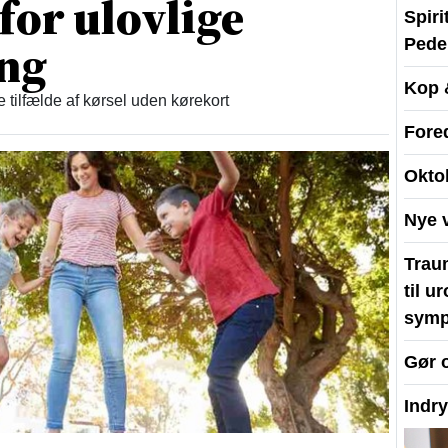
 for ulovlige
Spir
ing
Peder
Kop 
re tilfælde af kørsel uden kørekort
Fore
Okto
Nye 
Traum
til u
symp
Gør 
Indr