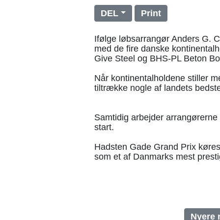
DEL
Print
Ifølge løbsarrangør Anders G. Ch
med de fire danske kontinental
Give Steel og BHS-PL Beton Bo
Når kontinentalholdene stiller me
tiltrække nogle af landets bedst
Samtidig arbejder arrangørerne p
start.
Hadsten Gade Grand Prix køres
som et af Danmarks mest presti
Nyere 