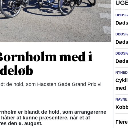
UGE
DØDSF
Døds
DØDSF
Døds
 Bornholm med i
DØDSF
Døds
adeløb
NYHED
Cykli
dt de hold, som Hadsten Gade Grand Prix vil
med l
NAVNE
Kobb
holm er blandt de hold, som arrangørerne
håber at kunne præsentere, når et af
Fler
es den 6. august.