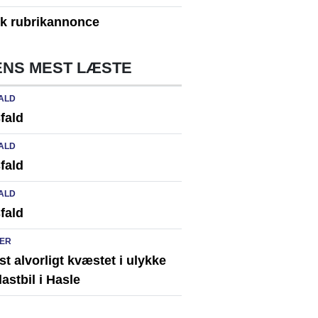
yk rubrikannonce
NS MEST LÆSTE
ALD
fald
ALD
fald
ALD
fald
ER
st alvorligt kvæstet i ulykke
astbil i Hasle