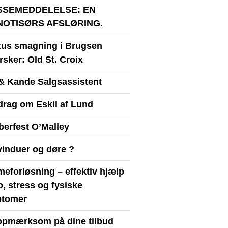
SSEMEDDELELSE: EN
NOTISØRS AFSLØRING.
itus smagning i Brugsen
sker: Old St. Croix
& Kande Salgsassistent
drag om Eskil af Lund
berfest O’Malley
vinduer og døre ?
eforløsning – effektiv hjælp
ro, stress og fysiske
tomer
opmærksom på dine tilbud