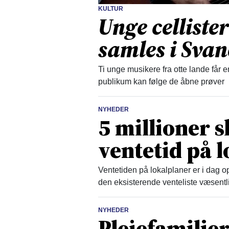
KULTUR
Unge celliste
samles i Sva
Ti unge musikere fra otte lande få
publikum kan følge de åbne prøver
NYHEDER
5 millioner 
ventetid på 
Ventetiden på lokalplaner er i dag op
den eksisterende venteliste væsentl
NYHEDER
Plejefamilier