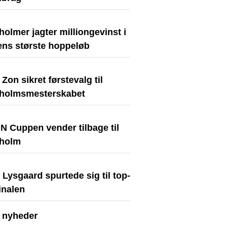
olmer jagter milliongevinst i
ens største hoppeløb
Zon sikret førstevalg til
holmsmesterskabet
N Cuppen vender tilbage til
holm
Lysgaard spurtede sig til top-
finalen
e nyheder