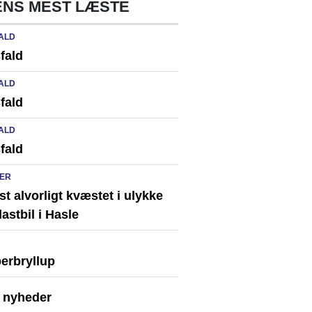
NS MEST LÆSTE
ALD
fald
ALD
fald
ALD
fald
ER
st alvorligt kvæstet i ulykke
astbil i Hasle
erbryllup
e nyheder