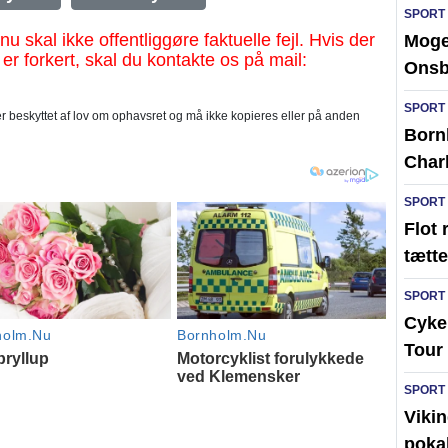
SPORT
al ikke offentliggøre faktuelle fejl. Hvis der
Moge
 er forkert, skal du kontakte os på mail:
Ons
SPORT
 beskyttet af lov om ophavsret og må ikke kopieres eller på anden
Born
Char
SPORT
Flot 
tætte
SPORT
Cykel
Tour 
SPORT
Vikin
poka