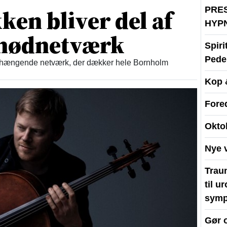
en bliver del af
PRE
HYP
t nødnetværk
Spir
Peder
enhængende netværk, der dækker hele Bornholm
Kop 
Fore
Okto
Nye 
Traum
til u
symp
Gør 