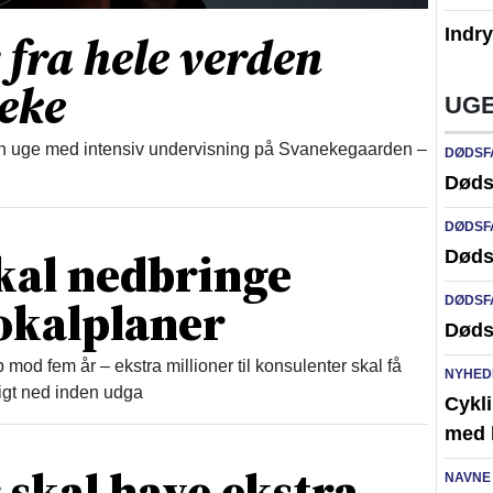
Indr
r fra hele verden
neke
UGE
r en uge med intensiv undervisning på Svanekegaarden –
DØDSF
Døds
DØDSF
skal nedbringe
Døds
lokalplaner
DØDSF
Døds
 mod fem år – ekstra millioner til konsulenter skal få
NYHED
igt ned inden udga
Cykli
med l
 skal have ekstra
NAVNE