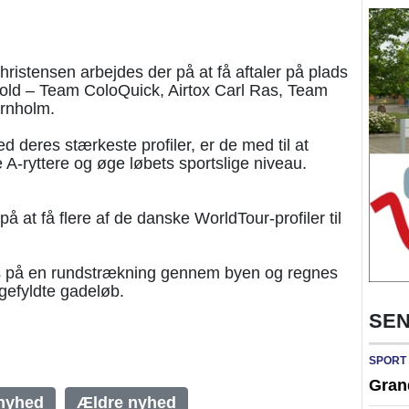
ristensen arbejdes der på at få aftaler på plads
hold – Team ColoQuick, Airtox Carl Ras, Team
rnholm.
d deres stærkeste profiler, er de med til at
e A-ryttere og øge løbets sportslige niveau.
å at få flere af de danske WorldTour-profiler til
 på en rundstrækning gennem byen og regnes
gefyldte gadeløb.
SEN
SPORT
Gran
nyhed
Ældre nyhed