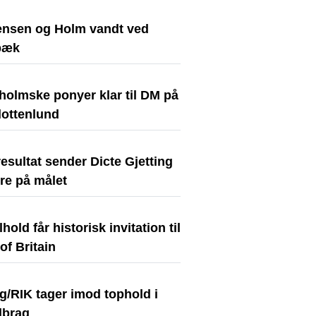
nsen og Holm vandt ved
bæk
holmske ponyer klar til DM på
lottenlund
resultat sender Dicte Gjetting
re på målet
hold får historisk invitation til
of Britain
g/RIK tager imod tophold i
lbrag