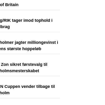
of Britain
g/RIK tager imod tophold i
lbrag
olmer jagter milliongevinst i
ens største hoppeløb
Zon sikret førstevalg til
holmsmesterskabet
N Cuppen vender tilbage til
holm