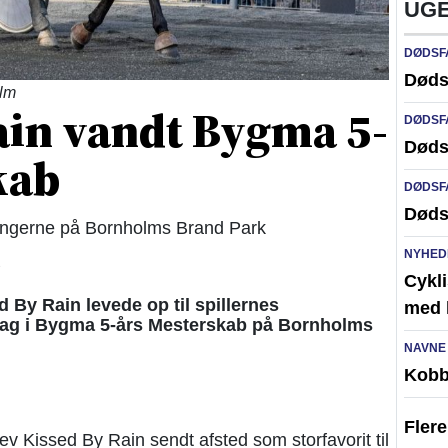
UGE
DØDSF
Døds
olm
ain vandt Bygma 5-
DØDSF
Døds
kab
DØDSF
Døds
tningerne på Bornholms Brand Park
NYHED
3
Cykli
By Rain levede op til spillernes
med l
sdag i Bygma 5-års Mesterskab på Bornholms
NAVNE
Kobb
Fler
v Kissed By Rain sendt afsted som storfavorit til