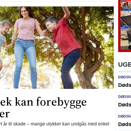
UGE
DØDSF
Døds
jek kan forebygge
DØDSF
Døds
er
DØDSF
Døds
 år til skade – mange ulykker kan undgås med enkel