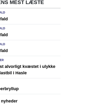
NS MEST LÆSTE
ALD
fald
ALD
fald
ALD
fald
ER
st alvorligt kvæstet i ulykke
astbil i Hasle
erbryllup
e nyheder