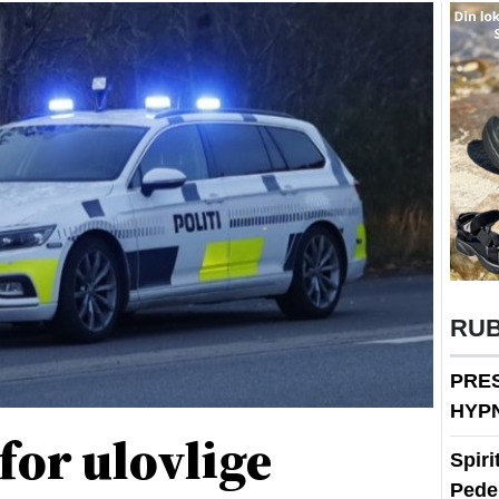
RU
PRE
HYP
 for ulovlige
Spir
Peder