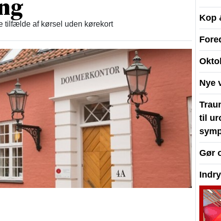
ing
Kop 
re tilfælde af kørsel uden kørekort
Fore
Okto
Nye 
Traum
til u
symp
Gør 
Indr