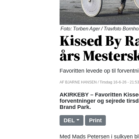
Foto: Torben Ager / Travfoto Bornh
Kissed By R
års Mesters
Favoritten levede op til forven
AF BJARNE HANSEN / Tirsdag 16-6-26 - 21:5
AKIRKEBY – Favoritten Kissed 
forventninger og sejrede tir
Brand Park.
DEL
Print
Med Mads Petersen i sulkyen ble