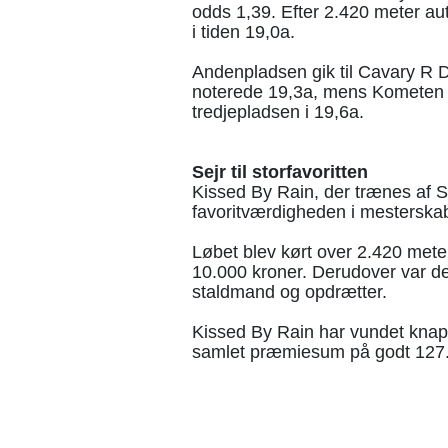
odds 1,39. Efter 2.420 meter au
i tiden 19,0a.
Andenpladsen gik til Cavary R
noterede 19,3a, mens Kometen 
tredjepladsen i 19,6a.
Sejr til storfavoritten
Kissed By Rain, der trænes af S
favoritværdigheden i mesterskab
Løbet blev kørt over 2.420 met
10.000 kroner. Derudover var de
staldmand og opdrætter.
Kissed By Rain har vundet knap 3
samlet præmiesum på godt 127.