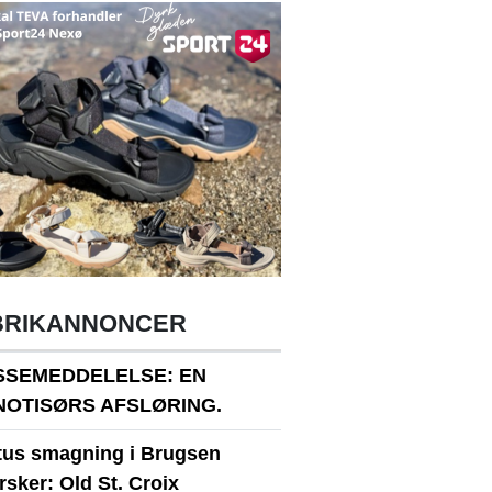
BRIKANNONCER
SSEMEDDELELSE: EN
NOTISØRS AFSLØRING.
itus smagning i Brugsen
sker: Old St. Croix