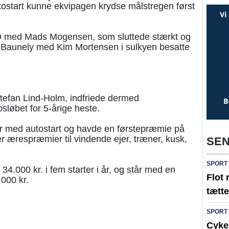
tostart kunne ekvipagen krydse målstregen først
 D med Mads Mogensen, som sluttede stærkt og
Baunely med Kim Mortensen i sulkyen besatte
tefan Lind-Holm, indfriede dermed
sløbet for 5-årige heste.
er med autostart og havde en førstepræmie på
r ærespræmier til vindende ejer, træner, kusk,
SEN
SPORT
4.000 kr. i fem starter i år, og står med en
Flot 
000 kr.
tætte
SPORT
Cykel