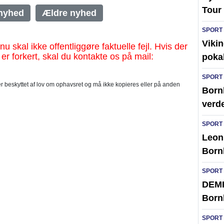
Tour 
nyhed
Ældre nyhed
SPORT
Vikin
al ikke offentliggøre faktuelle fejl. Hvis der
 er forkert, skal du kontakte os på mail:
poka
SPORT
 beskyttet af lov om ophavsret og må ikke kopieres eller på anden
Bornh
verd
SPORT
Leon 
Born
SPORT
DEMI
Born
SPORT