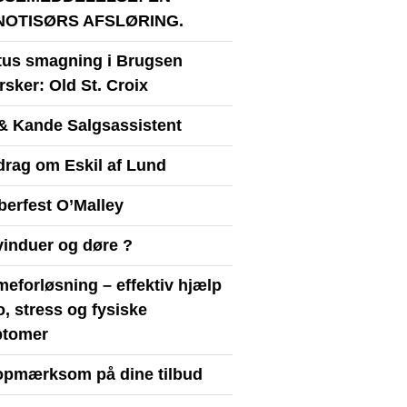
NOTISØRS AFSLØRING.
itus smagning i Brugsen
sker: Old St. Croix
& Kande Salgsassistent
drag om Eskil af Lund
berfest O’Malley
vinduer og døre ?
eforløsning – effektiv hjælp
ro, stress og fysiske
tomer
opmærksom på dine tilbud