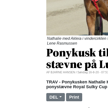
Nathalie med Akleia i vindercirkl
Lene Rasmussen
Ponykusk til
stævne på 
AF BJARNE HANSEN / Søndag 16-8-20 - 07:5
TRAV - Ponykusken Nathalie K
ponystævne Royal Sulky Cup 
DEL
Print