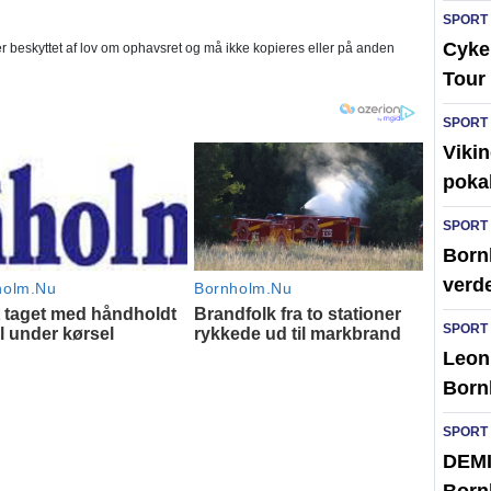
SPORT
Cykel
 beskyttet af lov om ophavsret og må ikke kopieres eller på anden
Tour 
SPORT
Vikin
poka
SPORT
Bornh
verd
SPORT
Leon 
Born
SPORT
DEMI