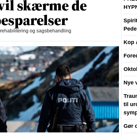
vil skærme de
HYP
esparelser
Spir
Peder
 rehabilitering og sagsbehandling
Kop 
Fore
Okto
Nye 
Traum
til u
symp
Gør 