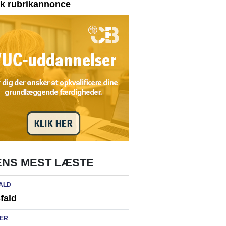
yk rubrikannonce
NS MEST LÆSTE
ALD
fald
ER