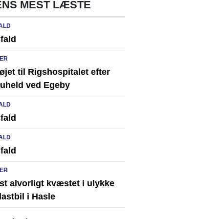
NS MEST LÆSTE
ALD
fald
ER
løjet til Rigshospitalet efter
ikuheld ved Egeby
ALD
fald
ALD
fald
ER
st alvorligt kvæstet i ulykke
astbil i Hasle