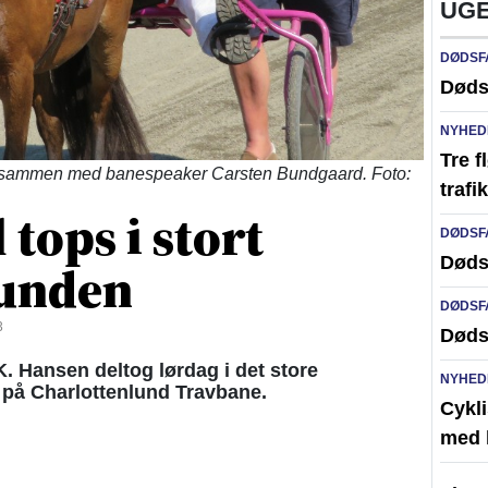
UGE
DØDSF
Døds
NYHED
Tre f
en sammen med banespeaker Carsten Bundgaard. Foto:
traf
 tops i stort
DØDSF
Døds
Lunden
DØDSF
3
Døds
. Hansen deltog lørdag i det store
NYHED
på Charlottenlund Travbane.
Cykli
med l