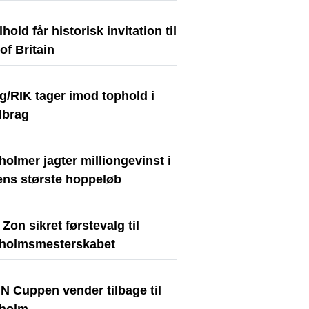
hold får historisk invitation til
of Britain
g/RIK tager imod tophold i
lbrag
olmer jagter milliongevinst i
ens største hoppeløb
Zon sikret førstevalg til
holmsmesterskabet
N Cuppen vender tilbage til