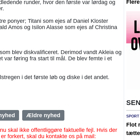
Fler
ndledende runder, hvor den første var lørdag og
r.
re ponyer; Titani som ejes af Daniel Kloster
ald Amos og Isilon Alasse som ejes af Christina
 som blev diskvalificeret. Derimod vandt Akleia og
var føring fra start til mål. De blev femte i et
lstregen i det første løb og diske i det andet.
SEN
nyhed
Ældre nyhed
SPORT
Flot 
al ikke offentliggøre faktuelle fejl. Hvis der
tætte
 er forkert, skal du kontakte os på mail: