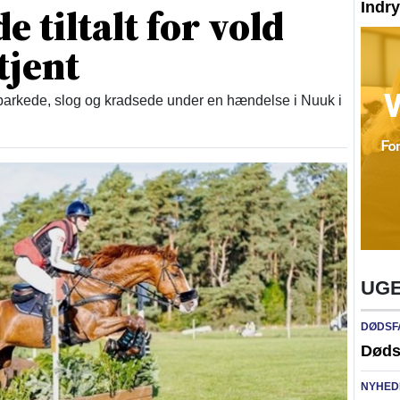
Indr
e tiltalt for vold
tjent
rkede, slog og kradsede under en hændelse i Nuuk i
UGE
DØDSF
Døds
NYHED