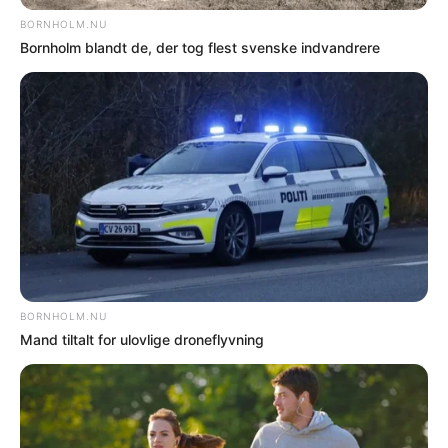
At man så også ødelægger
legemulighederne for børnene, er blot en
biting – men måske noget man skal have
med i ”baghovedet” i disse Coronatider,
hvor skolerne er lukkede.
Jeg fatter ikke, at man bruger tid og penge
på dette unødvendige og helt utilstedelige
svineri.
Vi ved det er glat, vi kører (som altid)
forsigtigt, og de få der cykler om vinteren,