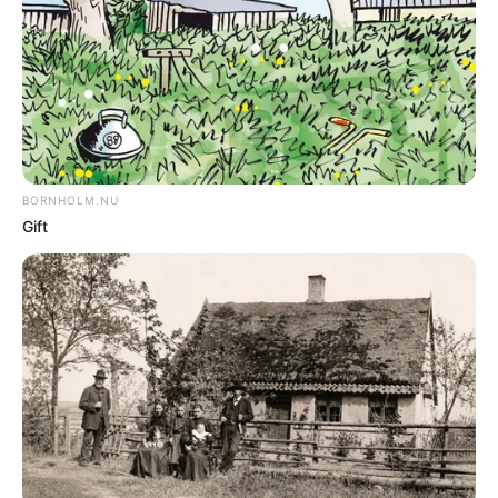
DEBAT - Redaktionen har fra Steen
Paldan, Rønne, modtaget:
DEL
Print
To gange her til morgen, senest kl. 09:35,
kom saltbilen ind i Bøgeløkken, hvor
chaufføren var meget omhyggelig med at
komme ud i alle hjørner og sprede den
giftige salt.
Det er før lykkedes at blive fri for dette
unødvendige svineri, der skader vores
planter, hække, hundepoter og cykler/biler
osv.