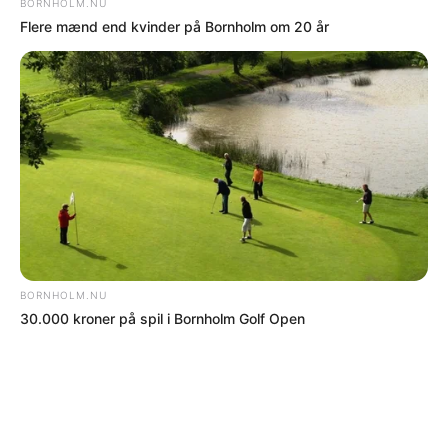
Nyere nyhed
Ældre nyhed
FORKERTE FAKTA? Bornholm.nu skal ikke
offentliggøre faktuelle fejl. Hvis der er noget
i denne artikel, du føler er forkert, skal du
kontakte os på mail: red@bornholm.nu.
© Copyright 2026 Bornholm.nu. Denne artikel er beskyttet af lov om
ophavsret og må ikke kopieres eller på anden måde videreudnyttes uden
særlig aftale.