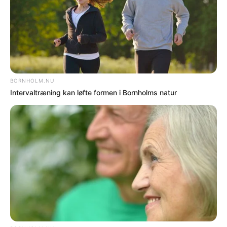
trækker uden problemer cyklen ud til
”hovedvejene” og cykler derfra.
Så skån miljøet og stop hysteriet med
unødvendig saltning.
Med venlig hilsen
Steen Paldan
Bøgeløkken 15
3700 Rønne