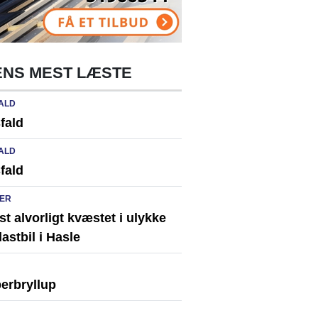
NS MEST LÆSTE
ALD
fald
ALD
fald
ER
st alvorligt kvæstet i ulykke
astbil i Hasle
erbryllup