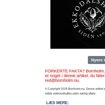
Nyere 
FORKERTE FAKTA? Bornholm.nu sk
er noget i denne artikel, du føler
red@bornholm.nu.
© Copyright 2026 Bornholm.nu. Denne artikel er
måde videreudnyttes uden særlig aftale.