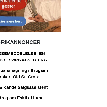
BRIKANNONCER
SSEMEDDELELSE: EN
NOTISØRS AFSLØRING.
itus smagning i Brugsen
sker: Old St. Croix
& Kande Salgsassistent
drag om Eskil af Lund