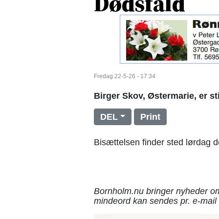
Dødsfald
Fredag 22-5-26 - 17:34
Birger Skov, Østermarie, er sti
DEL
Print
Bisættelsen finder sted lørdag d
Bornholm.nu bringer nyheder om
mindeord kan sendes pr. e-mail 