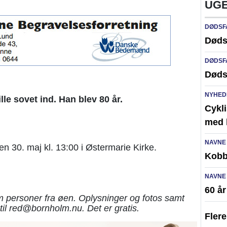
UGE
DØDSF
Døds
DØDSF
Døds
NYHED
lle sovet ind. Han blev 80 år.
Cykli
med l
NAVNE
en 30. maj kl. 13:00 i Østermarie Kirke.
Kobb
NAVNE
60 å
 personer fra øen. Oplysninger og fotos samt
til red@bornholm.nu. Det er gratis.
Fler