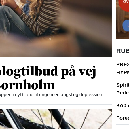
RU
logtilbud på vej
PRE
HYP
 Bornholm
Spir
Peder
ppen i nyt tilbud til unge med angst og depression
Kop 
Fore