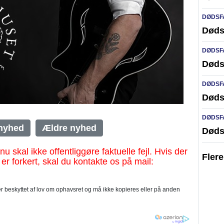
DØDSF
Døds
DØDSF
Døds
DØDSF
Døds
DØDSF
nyhed
Ældre nyhed
Døds
al ikke offentliggøre faktuelle fejl. Hvis der
Fler
 er forkert, skal du kontakte os på mail:
 beskyttet af lov om ophavsret og må ikke kopieres eller på anden