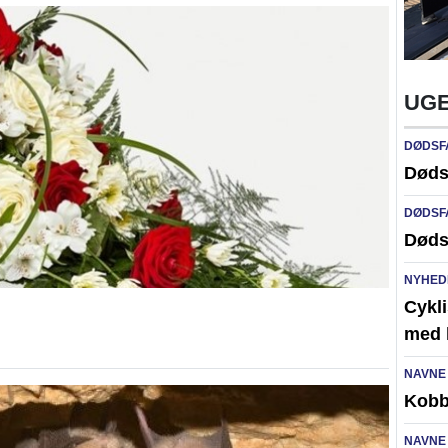
UGE
DØDSF
Døds
DØDSF
Døds
NYHED
Cykli
med l
NAVNE
Kobb
NAVNE