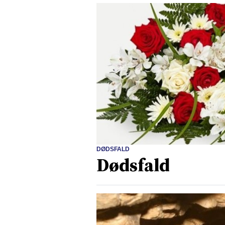
DØDSFALD
Dødsfald