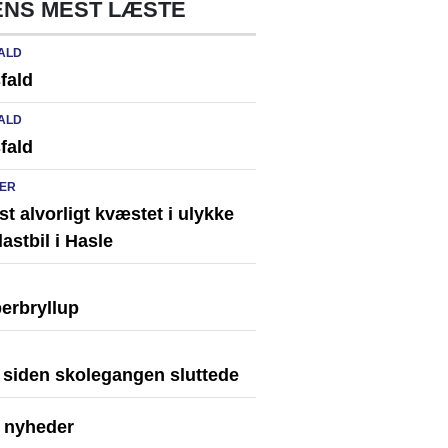
NS MEST LÆSTE
ALD
fald
ALD
fald
ER
st alvorligt kvæstet i ulykke
astbil i Hasle
erbryllup
r siden skolegangen sluttede
e nyheder