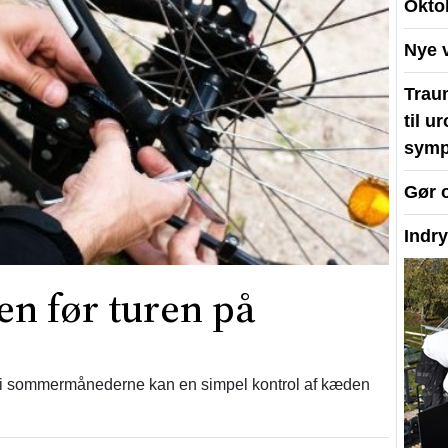
Okto
Nye 
Traum
til u
symp
Gør 
Indr
n før turen på
ne i sommermånederne kan en simpel kontrol af kæden