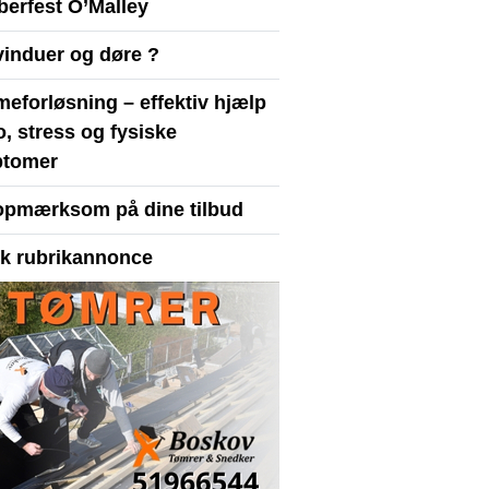
berfest O’Malley
vinduer og døre ?
eforløsning – effektiv hjælp
ro, stress og fysiske
tomer
opmærksom på dine tilbud
yk rubrikannonce