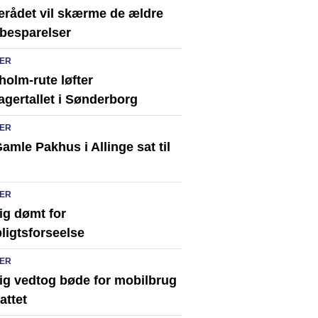
erådet vil skærme de ældre
besparelser
ER
olm-rute løfter
agertallet i Sønderborg
ER
amle Pakhus i Allinge sat til
ER
ig dømt for
ligtsforseelse
ER
rig vedtog bøde for mobilbrug
attet