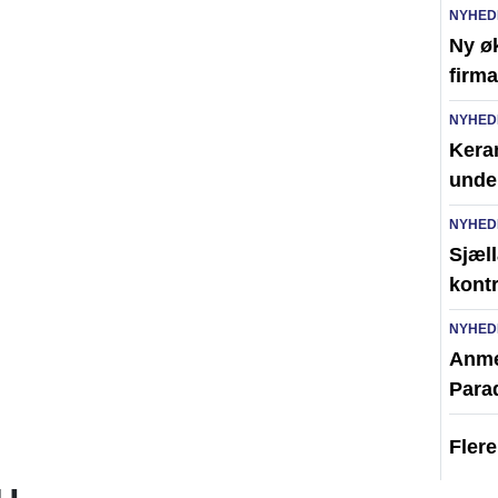
NYHED
Ny ø
firma
NYHED
Kera
unde
NYHED
Sjæll
kont
NYHED
Anme
Para
Fler