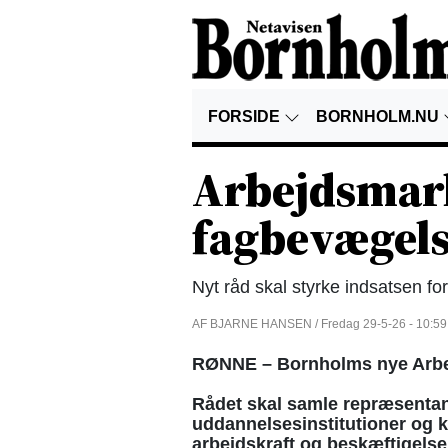
FORSIDE
BORNHOLM.NU
Arbejdsmar
fagbevægels
Nyt råd skal styrke indsatsen fo
AF BJARNE HANSEN / Fredag 29-5-26 - 10:59
RØNNE – Bornholms nye Arbej
Rådet skal samle repræsentant
uddannelsesinstitutioner og 
arbejdskraft og beskæftigelse