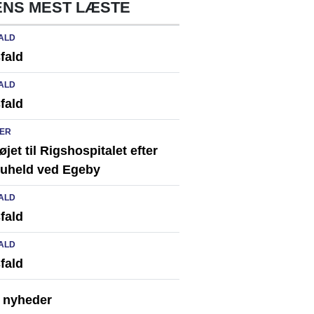
NS MEST LÆSTE
ALD
fald
ALD
fald
ER
løjet til Rigshospitalet efter
ikuheld ved Egeby
ALD
fald
ALD
fald
e nyheder