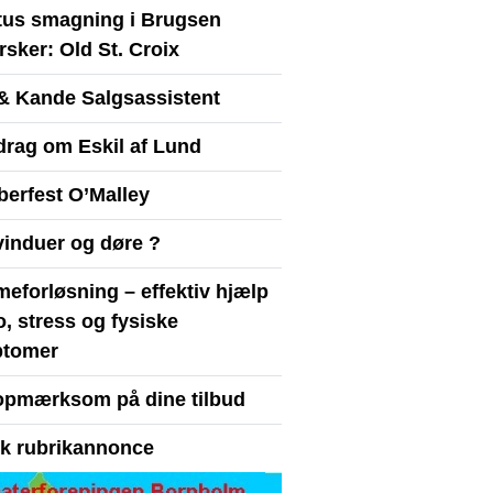
itus smagning i Brugsen
sker: Old St. Croix
& Kande Salgsassistent
drag om Eskil af Lund
berfest O’Malley
vinduer og døre ?
eforløsning – effektiv hjælp
ro, stress og fysiske
tomer
opmærksom på dine tilbud
yk rubrikannonce