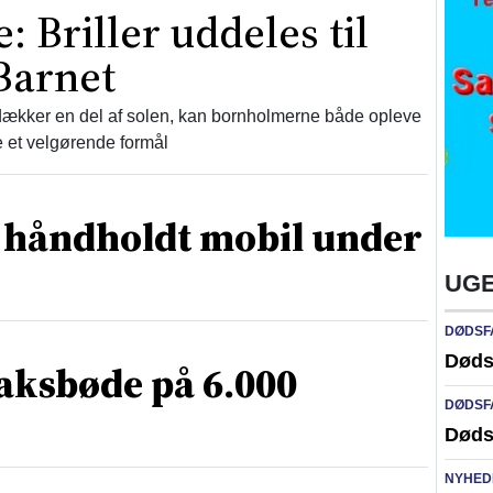
 Briller uddeles til
 Barnet
ækker en del af solen, kan bornholmerne både opleve
e et velgørende formål
d håndholdt mobil under
UGE
DØDSF
Døds
raksbøde på 6.000
DØDSF
Døds
NYHED