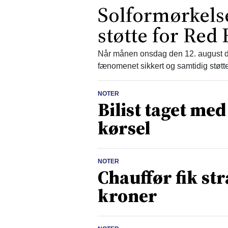
Solformørkelse:
støtte for Red
Når månen onsdag den 12. august d
fænomenet sikkert og samtidig støtt
NOTER
Bilist taget me
kørsel
NOTER
Chauffør fik st
kroner