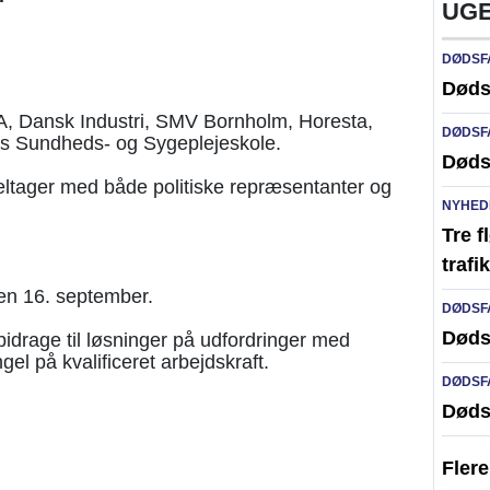
UGE
DØDSF
Døds
, Dansk Industri, SMV Bornholm, Horesta,
DØDSF
 Sundheds- og Sygeplejeskole.
Døds
ager med både politiske repræsentanter og
NYHED
Tre f
traf
den 16. september.
DØDSF
Døds
drage til løsninger på udfordringer med
el på kvalificeret arbejdskraft.
DØDSF
Døds
Fler