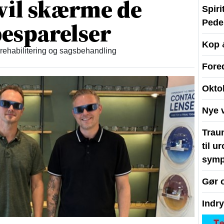
vil skærme de
Spir
esparelser
Peder
Kop 
 rehabilitering og sagsbehandling
Fore
Okto
Nye 
Traum
til u
symp
Gør 
Indr