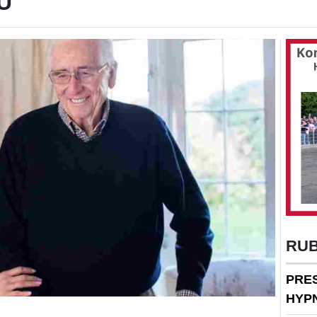
U
RU
PRE
HYP