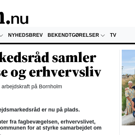
NYHEDSBREV
BEKENDTGØRELSER
TV
kedsråd samler
e og erhvervsliv
r arbejdskraft på Bornholm
dsmarkedsråd er nu på plads.
er fra fagbevægelsen, erhvervslivet,
kommunen for at styrke samarbejdet om
.