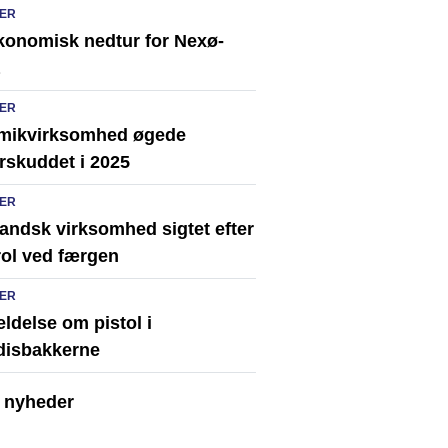
ER
konomisk nedtur for Nexø-
ER
mikvirksomhed øgede
rskuddet i 2025
ER
andsk virksomhed sigtet efter
rol ved færgen
ER
ldelse om pistol i
disbakkerne
e nyheder