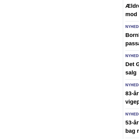
Ældr
mod 
NYHED
Bornh
pass
NYHED
Det G
salg
NYHED
83-år
vigep
NYHED
53-å
bag r