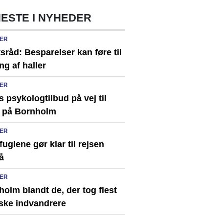
ESTE I NYHEDER
ER
sråd: Besparelser kan føre til
ng af haller
ER
s psykologtilbud på vej til
 på Bornholm
ER
uglene gør klar til rejsen
å
ER
olm blandt de, der tog flest
ske indvandrere