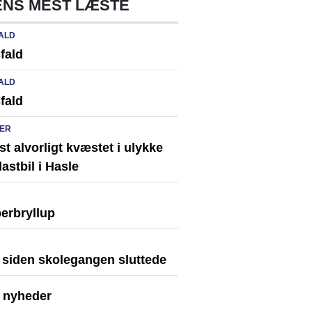
NS MEST LÆSTE
ALD
fald
ALD
fald
ER
st alvorligt kvæstet i ulykke
astbil i Hasle
erbryllup
r siden skolegangen sluttede
e nyheder