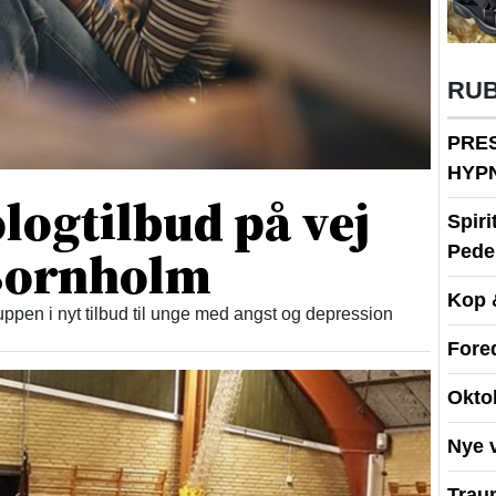
RU
PRE
HYP
logtilbud på vej
Spir
 Bornholm
Peder
Kop 
ppen i nyt tilbud til unge med angst og depression
Fore
Okto
Nye 
Traum