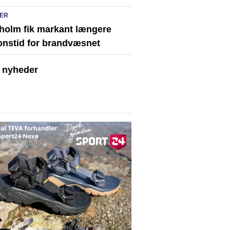
ER
holm fik markant længere
onstid for brandvæsnet
e nyheder