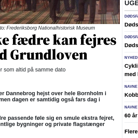
UGE
DØDSF
Døds
to: Frederiksborg Nationalhistorisk Museum
 fædre kan fejres
DØDSF
Døds
d Grundloven
NYHED
Cykli
r som altid på samme dato
med l
NAVNE
r Dannebrog hejst over hele Bornholm i
Kobb
men dagen er samtidig også fars dag i
NAVNE
60 å
 passende føle sig en smule ekstra fejret,
fentlige bygninger og private flagstænger
Fler