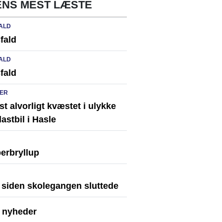
NS MEST LÆSTE
ALD
fald
ALD
fald
ER
st alvorligt kvæstet i ulykke
astbil i Hasle
erbryllup
r siden skolegangen sluttede
e nyheder