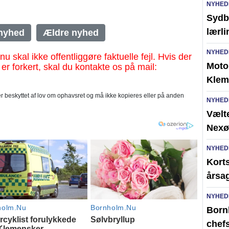
NYHED
Sydb
lærl
nyhed
Ældre nyhed
NYHED
al ikke offentliggøre faktuelle fejl. Hvis der
Moto
 er forkert, skal du kontakte os på mail:
Klem
 beskyttet af lov om ophavsret og må ikke kopieres eller på anden
NYHED
Vælte
Nexø
NYHED
Kort
årsag
NYHED
Born
chefs