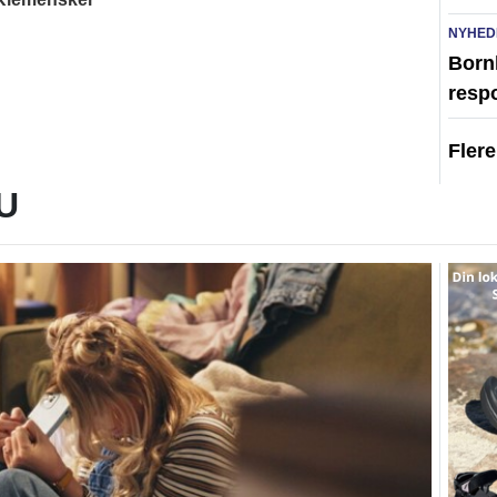
NYHED
Born
resp
Fler
U