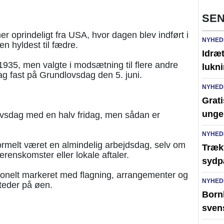
SEN
r oprindeligt fra USA, hvor dagen blev indført i
NYHED
n hyldest til fædre.
Idræt
 1935, men valgte i modsætning til flere andre
lukni
ag fast på Grundlovsdag den 5. juni.
NYHED
Grati
unge
ovsdag med en halv fridag, men sådan er
NYHED
rmelt været en almindelig arbejdsdag, selv om
Trækf
renskomster eller lokale aftaler.
sydp
ionelt markeret med flagning, arrangementer og
NYHED
steder på øen.
Bornh
sven