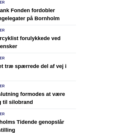
ER
ank Fonden fordobler
ingelegater på Bornholm
ER
rcyklist forulykkede ved
ensker
ER
t træ spærrede del af vej i
ER
slutning formodes at være
 til silobrand
ER
holms Tidende genopslår
tilling