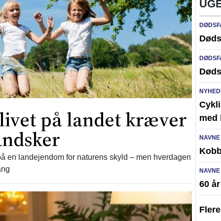
UGE
DØDSF
Døds
DØDSF
Døds
NYHED
Cykli
vet på landet kræver
med l
andsker
NAVNE
Kobb
 på en landejendom for naturens skyld – men hverdagen
ang
NAVNE
60 å
Fler