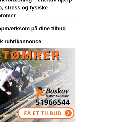
ro, stress og fysiske
tomer
opmærksom på dine tilbud
yk rubrikannonce