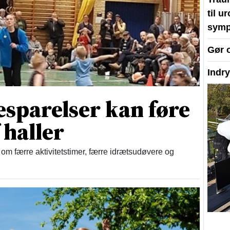
til u
symp
Gør 
Indr
esparelser kan føre
 haller
om færre aktivitetstimer, færre idrætsudøvere og