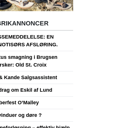
BRIKANNONCER
SSEMEDDELELSE: EN
NOTISØRS AFSLØRING.
itus smagning i Brugsen
sker: Old St. Croix
& Kande Salgsassistent
drag om Eskil af Lund
berfest O’Malley
vinduer og døre ?
eforløsning – effektiv hjælp