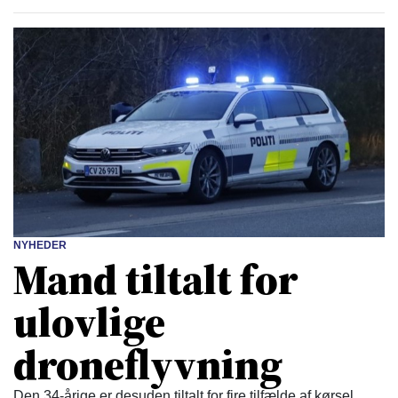
NYHEDER
Mand tiltalt for
ulovlige
droneflyvning
Den 34-årige er desuden tiltalt for fire tilfælde af kørsel