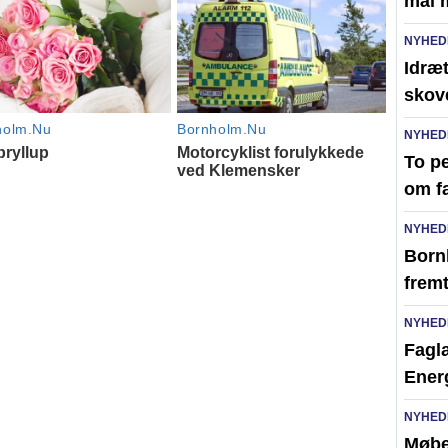
mål 
NYHED
Idræt
skov
NYHED
To pe
om f
NYHED
Born
frem
NYHED
Faglæ
Ener
NYHED
Møbel