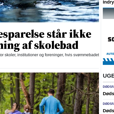
Indr
esparelse står ikke
ing af skolebad
 skoler, institutioner og foreninger, hvis svømmebadet
UGE
DØDSF
Døds
DØDSF
Døds