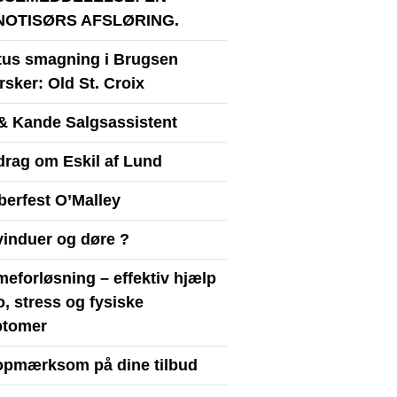
NOTISØRS AFSLØRING.
itus smagning i Brugsen
sker: Old St. Croix
& Kande Salgsassistent
drag om Eskil af Lund
berfest O’Malley
vinduer og døre ?
eforløsning – effektiv hjælp
ro, stress og fysiske
tomer
opmærksom på dine tilbud