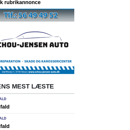
yk rubrikannonce
NS MEST LÆSTE
ALD
fald
ALD
fald