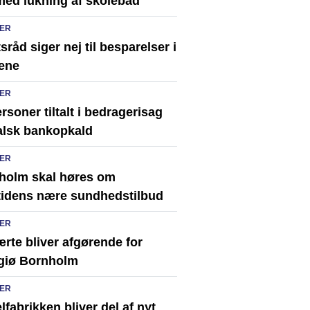
med lukning af skolebad
ER
sråd siger nej til besparelser i
ene
ER
rsoner tiltalt i bedragerisag
alsk bankopkald
ER
holm skal høres om
tidens nære sundhedstilbud
ER
rte bliver afgørende for
giø Bornholm
ER
fabrikken bliver del af nyt