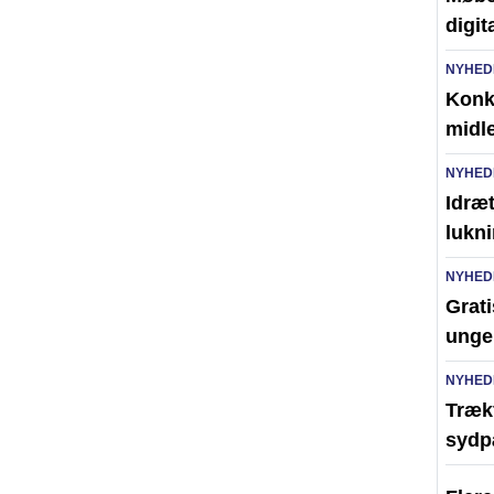
digit
NYHED
Konk
midl
NYHED
Idræt
lukni
NYHED
Grati
unge
NYHED
Trækf
sydp