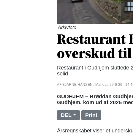
Arkivfoto
Restaurant 
overskud ti
Restaurant i Gudhjem sluttede 2
solid
AF BJARNE HANSEN / Mandag 29-6-26 - 14:4
GUDHJEM – Brøddan Gudhjem A
Gudhjem, kom ud af 2025 med e
DEL
Print
Årsregnskabet viser et undersk