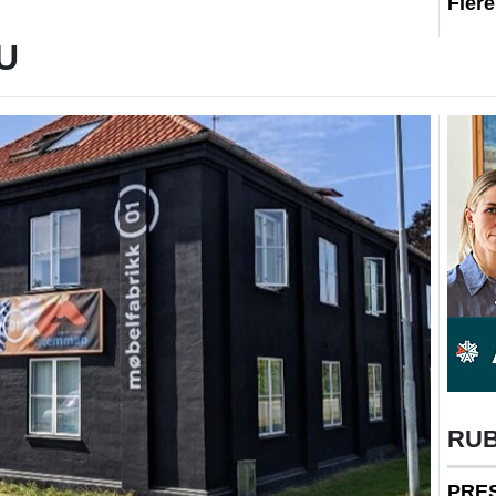
Fler
U
RU
PRE