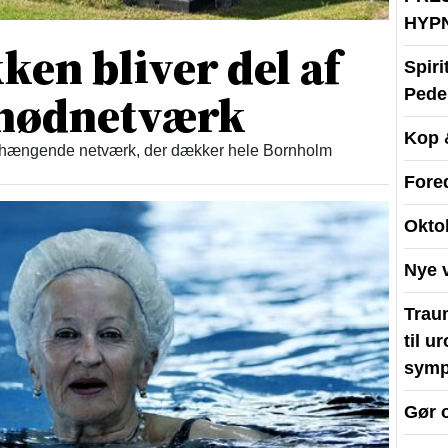
HYP
en bliver del af
Spir
t nødnetværk
Peder
Kop 
enhængende netværk, der dækker hele Bornholm
Fore
Okto
Nye 
Traum
til u
symp
Gør 