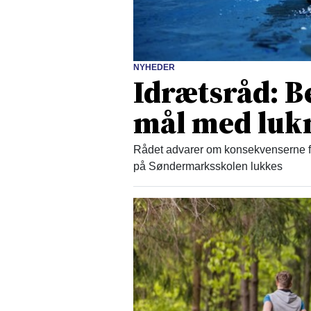
NYHEDER
Idrætsråd: B
mål med lukn
Rådet advarer om konsekvenserne for
på Søndermarksskolen lukkes