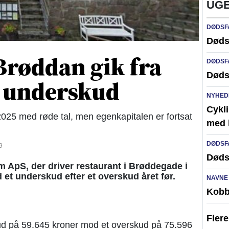
UGE
DØDSF
Døds
Brøddan gik fra
DØDSF
Døds
l underskud
NYHED
Cykli
025 med røde tal, men egenkapitalen er fortsat
med l
DØDSF
9
Døds
pS, der driver restaurant i Brøddegade i
t underskud efter et overskud året før.
NAVNE
Kobb
Fler
ud på 59.645 kroner mod et overskud på 75.596