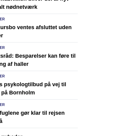
alt nødnetværk
ER
ursbo ventes afsluttet uden
er
ER
sråd: Besparelser kan føre til
ng af haller
ER
s psykologtilbud på vej til
 på Bornholm
ER
uglene gør klar til rejsen
å