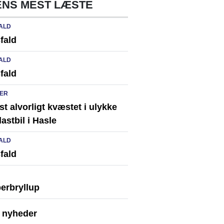
NS MEST LÆSTE
ALD
fald
ALD
fald
ER
st alvorligt kvæstet i ulykke
astbil i Hasle
ALD
fald
erbryllup
e nyheder