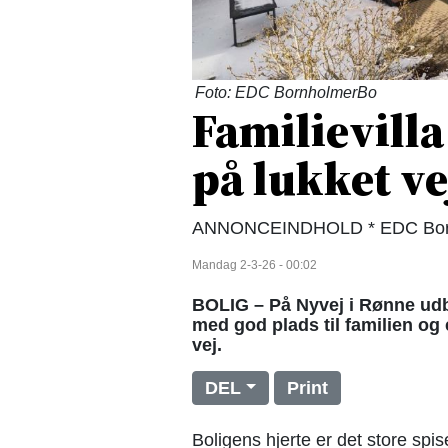
Foto: EDC BornholmerBo
Familievilla
på lukket ve
ANNONCEINDHOLD * EDC Born
Mandag 2-3-26 - 00:02
BOLIG – På Nyvej i Rønne ud
med god plads til familien og 
vej.
DEL
Print
Boligens hjerte er det store spi