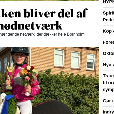
HYP
en bliver del af
Spir
t nødnetværk
Peder
Kop 
enhængende netværk, der dækker hele Bornholm
Fore
Okto
Nye 
Traum
til u
symp
Gør 
Indr