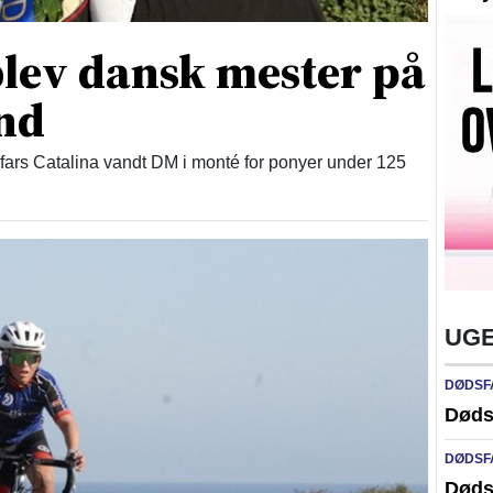
blev dansk mester på
nd
fars Catalina vandt DM i monté for ponyer under 125
UGE
DØDSF
Døds
DØDSF
Døds