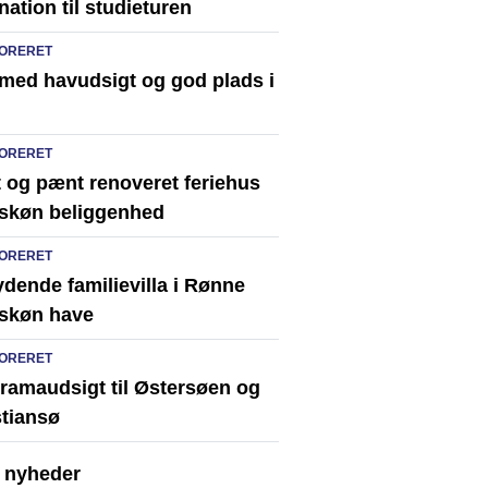
nation til studieturen
ORERET
 med havudsigt og god plads i
ORERET
t og pænt renoveret feriehus
skøn beliggenhed
ORERET
dende familievilla i Rønne
skøn have
ORERET
ramaudsigt til Østersøen og
stiansø
e nyheder