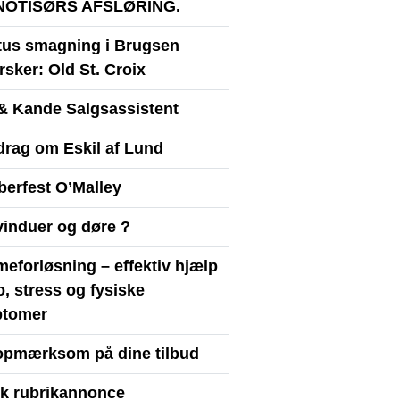
NOTISØRS AFSLØRING.
itus smagning i Brugsen
sker: Old St. Croix
& Kande Salgsassistent
drag om Eskil af Lund
berfest O’Malley
vinduer og døre ?
eforløsning – effektiv hjælp
ro, stress og fysiske
tomer
opmærksom på dine tilbud
yk rubrikannonce