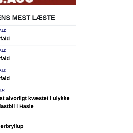
NS MEST LÆSTE
ALD
fald
ALD
fald
ALD
fald
ER
st alvorligt kvæstet i ulykke
astbil i Hasle
erbryllup