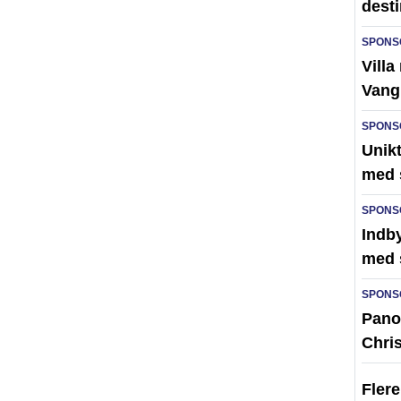
desti
SPONS
Villa
Vang
SPONS
Unik
med 
SPONS
Indby
med 
SPONS
Pano
Chri
Fler