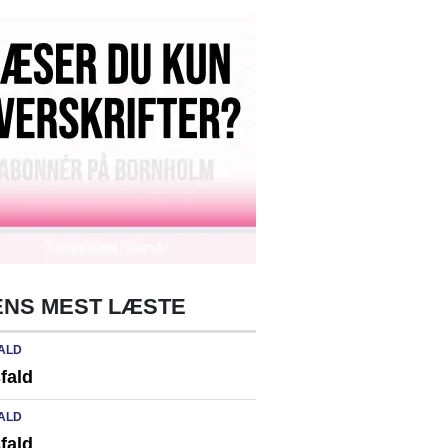
NS MEST LÆSTE
ALD
fald
ALD
fald