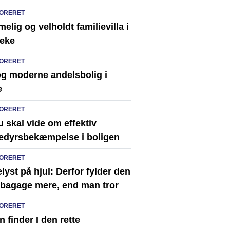
ORERET
lig og velholdt familievilla i
eke
ORERET
og moderne andelsbolig i
e
ORERET
u skal vide om effektiv
edyrsbekæmpelse i boligen
ORERET
lyst på hjul: Derfor fylder den
e bagage mere, end man tror
ORERET
 finder I den rette