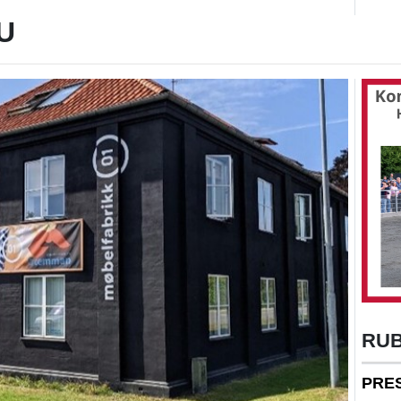
U
RU
PRE