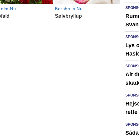
SPONS
Rumme
Svan
SPONS
Lys 
Hasl
SPONS
Alt d
skad
SPONS
Rejse
rett
SPONS
Sådan