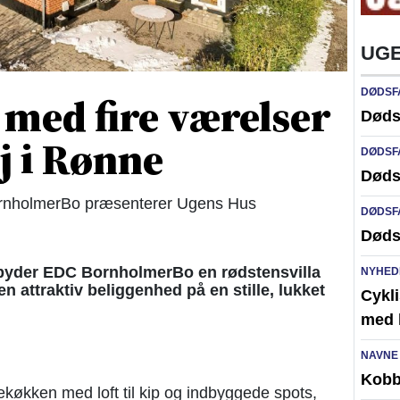
UGE
DØDSF
 med fire værelser
Døds
j i Rønne
DØDSF
Døds
holmerBo præsenterer Ugens Hus
DØDSF
Døds
byder EDC BornholmerBo en rødstensvilla
NYHED
en attraktiv beliggenhed på en stille, lukket
Cykli
med l
NAVNE
Kobb
sekøkken med loft til kip og indbyggede spots,