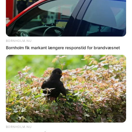
millioner af runder. Mange titler udgives i
flere RTP-varianter, som operatører kan
vælge imellem. Intervallet ligger ofte fra
88% til 98%. Lavere værdier giver hurtigere
tab i snit, mens højere værdier strækker
bankroll og spilletid.
Volatilitet bestemmer rytmen i gevinsterne.
Høj volatilitet giver sjældne men store
udbetalinger. Lav volatilitet giver hyppige
men mindre gevinster. To spil kan have
samme RTP og føles helt forskellige, fordi
fordelingen af gevinster varierer. Vælg
derfor både passende RTP og en varians