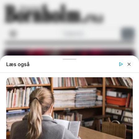
Photo by
Carl Raw
on
Unsplash