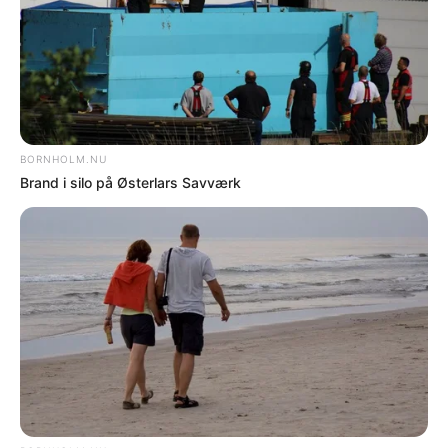
Procenten beregnes ud fra millioner af
simulerede spil og den indbyggede
udbetalingstabel. Hver gevinst kombination
har en sandsynlighed og en udbetaling. Når
man vægter alle udfald, får man den
teoretiske tilbagebetaling. Varians
bestemmer hvor ujævnt vejen dertil føles.
Husets fordel er blot spejlet af RTP. Har et
spil 96% i RTP, er house edge 4%. Over
lang tid trækker den margin stille og roligt.
Derfor hjælper høj RTP dig statistisk set
med at tabe langsommere, strække din