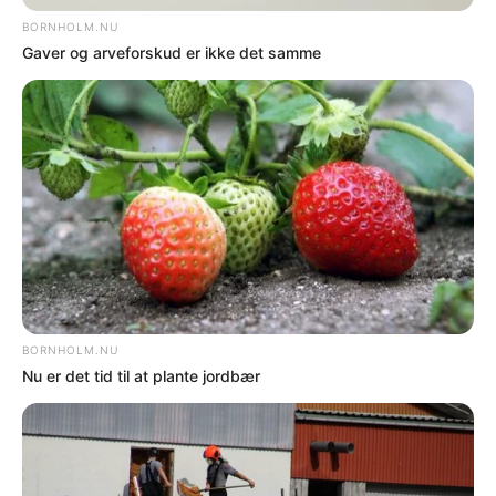
gennemsigtige titler hos
bedste danske
, sammenlign procent og
online casino
varians, og spil med et fast budget, så
bliver oplevelsen både sjovere og mere
forudsigelig.
DEL
Print
Hvad er RTP og hvorfor betyder det
noget?
RTP er den procentdel et spil i gennemsnit
betaler tilbage over mange runder. Sætter
en slot 96% som teoretisk tilbagebetaling,
betyder det at 100 kr i indsats over tid i snit
giver 96 kr tilbage. Det er et laboratorietal,
ikke en garanti for næste spin.