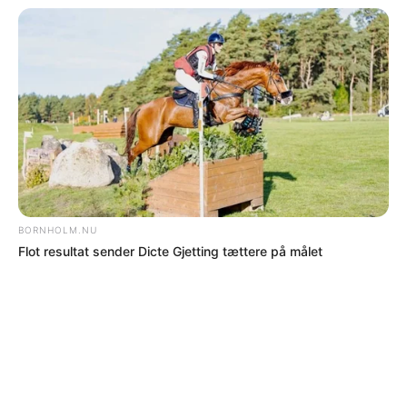
Spillemyndighedens krav til klare
oplysninger, ansvarligt spil og
mærkningsordning. Kontrol sker via
uafhængige test og løbende tilsyn.
RTP skal være synlig for spilleren før
spilstart, typisk i spillets info eller
hjælpesektion. Oplysningen skal være
korrekt, let at finde og afspejle den version
operatøren har valgt.
Danske licenser giver høj gennemsigtighed
og stabile udbetalingsrater. Du får klare tal,
klagevej og ROFUS værktøjer. Spil hos
regulerede udbydere for retfærdige vilkår