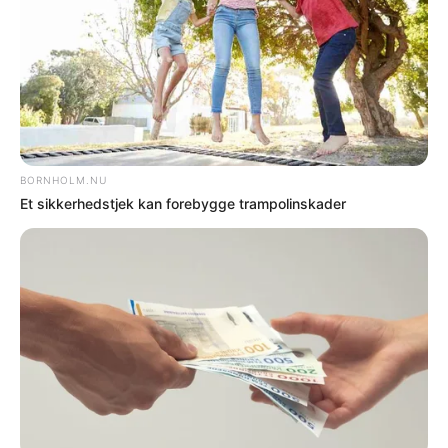
RTP fortæller hvor meget et spil i
gennemsnit betaler tilbage over lang tid,
og små forskelle kan få stor betydning
for din saldo. Høj RTP giver bedre
forventet værdi, mens volatilitet afgør
hvor ujævnt gevinsterne falder. Vælg