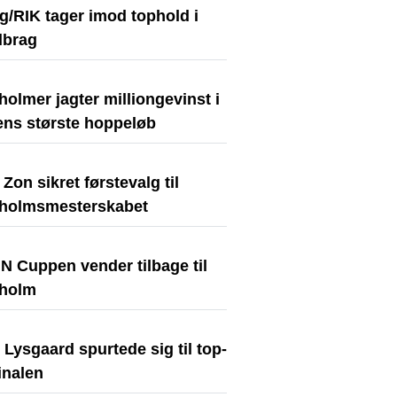
g/RIK tager imod tophold i
lbrag
olmer jagter milliongevinst i
ens største hoppeløb
Zon sikret førstevalg til
holmsmesterskabet
N Cuppen vender tilbage til
holm
Lysgaard spurtede sig til top-
finalen