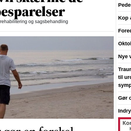
esparelser
Peder
Kop 
 rehabilitering og sagsbehandling
Fore
Okto
Nye 
Traum
til u
symp
Gør 
Indr