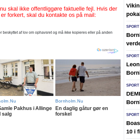
Vikin
al ikke offentliggøre faktuelle fejl. Hvis der
poka
 er forkert, skal du kontakte os på mail:
SPORT
 beskyttet af lov om ophavsret og må ikke kopieres eller på anden
Bornh
verd
SPORT
Leon 
Born
SPORT
DEMI
Born
SPORT
Boas 
10 i 