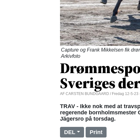
Capture og Frank Mikkelsen fik drøm
Arkivfoto
Drømmespor 
Sveriges de
AF CARSTEN BUNDGAARD / Fredag 12-5-23 -
TRAV - Ikke nok med at travs
regerende bornholmsmester C
Jägersro på torsdag.
DEL
Print