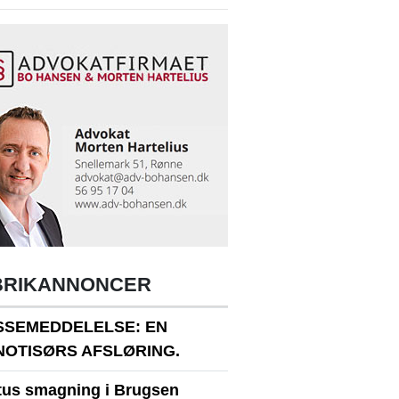
BRIKANNONCER
SSEMEDDELELSE: EN
NOTISØRS AFSLØRING.
itus smagning i Brugsen