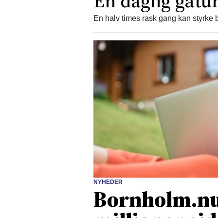
En daglig gåtur
En halv times rask gang kan styrke b
NYHEDER
Bornholm.nu