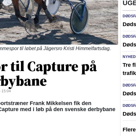
UGE
DØDSF
Døds
DØDSF
Døds
mespor til løbet på Jägersro Kristi Himmelfartsdag.
NYHED
til Capture på
Tre f
traf
rbybane
DØDSF
 15:04
Døds
portstræner Frank Mikkelsen fik den
DØDSF
apture med i løb på den svenske derbybane
Døds
Fler