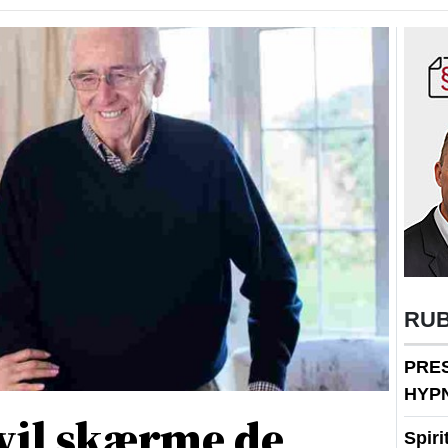
RU
PRE
HYP
vil skærme de
Spir