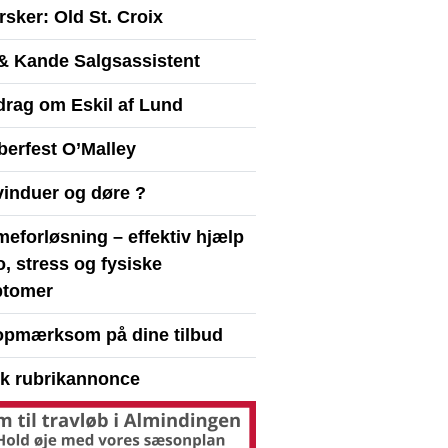
sker: Old St. Croix
& Kande Salgsassistent
drag om Eskil af Lund
berfest O’Malley
vinduer og døre ?
eforløsning – effektiv hjælp
ro, stress og fysiske
tomer
opmærksom på dine tilbud
yk rubrikannonce