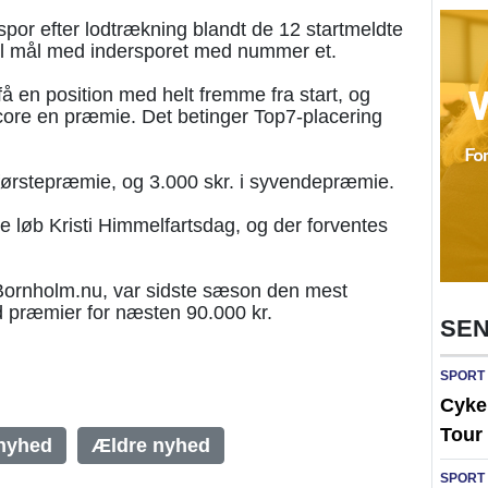
spor efter lodtrækning blandt de 12 startmeldte
til mål med indersporet med nummer et.
å en position med helt fremme fra start, og
core en præmie. Det betinger Top7-placering
førstepræmie, og 3.000 skr. i syvendepræmie.
e løb Kristi Himmelfartsdag, og der forventes
d Bornholm.nu, var sidste sæson den mest
 præmier for næsten 90.000 kr.
SEN
SPORT
Cykel
Tour 
nyhed
Ældre nyhed
SPORT