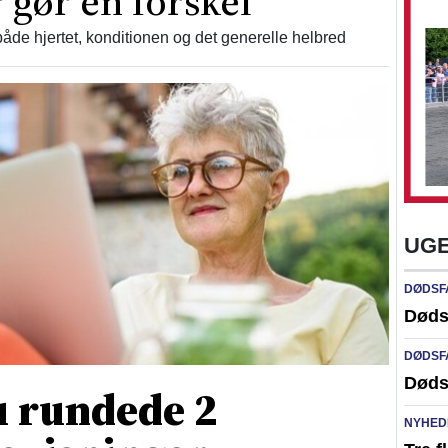
 gør en forskel
åde hjertet, konditionen og det generelle helbred
UGE
DØDSF
Døds
DØDSF
Døds
 rundede 2
NYHED