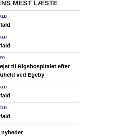
NS MEST LÆSTE
ALD
fald
ALD
fald
ER
løjet til Rigshospitalet efter
ikuheld ved Egeby
ALD
fald
ALD
fald
e nyheder