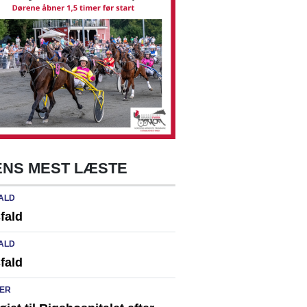
NS MEST LÆSTE
ALD
fald
ALD
fald
ER