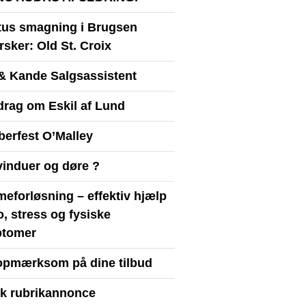
itus smagning i Brugsen
sker: Old St. Croix
& Kande Salgsassistent
drag om Eskil af Lund
berfest O’Malley
vinduer og døre ?
eforløsning – effektiv hjælp
ro, stress og fysiske
tomer
opmærksom på dine tilbud
yk rubrikannonce