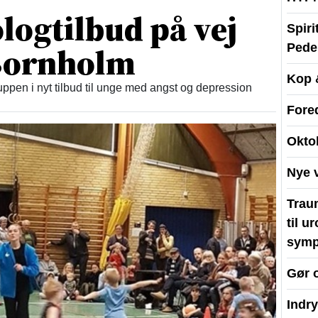
logtilbud på vej
Spir
 Bornholm
Peder
Kop 
ppen i nyt tilbud til unge med angst og depression
Fore
Okto
Nye 
Traum
til u
symp
Gør 
Indr