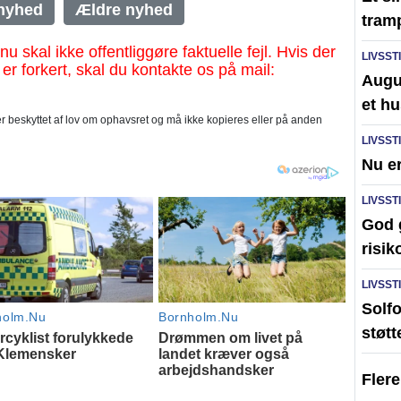
nyhed
Ældre nyhed
tram
al ikke offentliggøre faktuelle fejl. Hvis der
LIVSST
 er forkert, skal du kontakte os på mail:
Augus
et hu
 beskyttet af lov om ophavsret og må ikke kopieres eller på anden
LIVSST
Nu er
LIVSST
God 
risik
LIVSST
Solfo
støtt
Fler