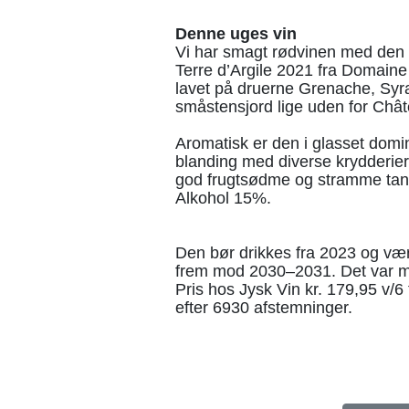
Denne uges vin
Vi har smagt rødvinen med den 
Terre d’Argile 2021 fra Domaine
lavet på druerne Grenache, Syra
småstensjord lige uden for Châ
Aromatisk er den i glasset domi
blanding med diverse krydderie
god frugtsødme og stramme tanni
Alkohol 15%.
Den bør drikkes fra 2023 og væ
frem mod 2030–2031. Det var m
Pris hos Jysk Vin kr. 179,95 v/6 f
efter 6930 afstemninger.