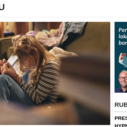
U
RU
PRE
HYP