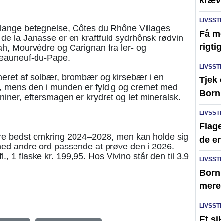
kræv
LIVSST
lange betegnelse, Côtes du Rhône Villages
Få m
 de la Janasse er en kraftfuld sydrhônsk rødvin
rigti
h, Mourvèdre og Carignan fra ler- og
teauneuf-du-Pape.
LIVSST
neret af solbær, brombær og kirsebær i en
Tjek
r, mens den i munden er fyldig og cremet med
Born
ner, eftersmagen er krydret og let mineralsk.
LIVSST
Flage
re bedst omkring 2024–2028, men kan holde sig
de er
ed andre ord passende at prøve den i 2026.
l., 1 flaske kr. 199,95. Hos Vivino står den til 3.9
LIVSST
Born
mere 
LIVSST
Et s