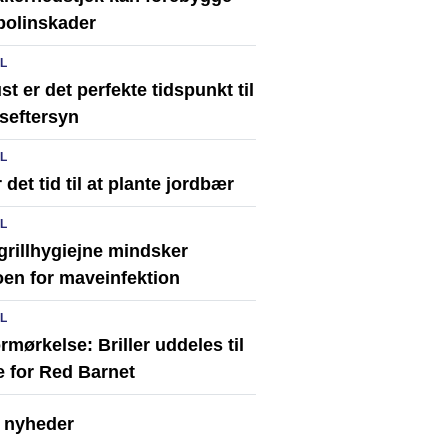
polinskader
IL
t er det perfekte tidspunkt til
seftersyn
IL
 det tid til at plante jordbær
IL
grillhygiejne mindsker
oen for maveinfektion
IL
rmørkelse: Briller uddeles til
e for Red Barnet
e nyheder