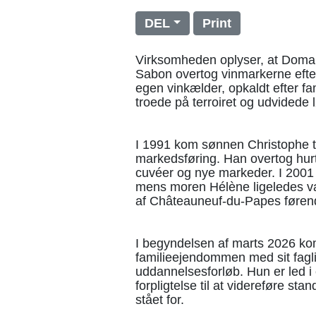
DEL
Print
Virksomheden oplyser, at Domai
Sabon overtog vinmarkerne efter
egen vinkælder, opkaldt efter f
troede på terroiret og udvidede 
I 1991 kom sønnen Christophe ti
markedsføring. Han overtog hurt
cuvéer og nye markeder. I 2001 s
mens moren Hélène ligeledes var
af Châteauneuf-du-Papes føre
I begyndelsen af marts 2026 kom 
familieejendommen med sit fagli
uddannelsesforløb. Hun er led i 
forpligtelse til at videreføre 
stået for.