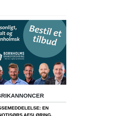
BRIKANNONCER
SSEMEDDELELSE: EN
NOTISØRS AFSLØRING.