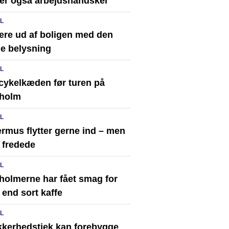
er også arbejdshandsker
IL
ere ud af boligen med den
ge belysning
IL
 cykelkæden før turen på
holm
IL
rmus flytter gerne ind – men
 fredede
IL
holmerne har fået smag for
end sort kaffe
IL
ikkerhedstjek kan forebygge