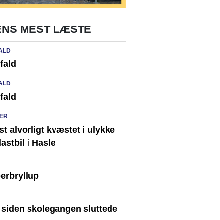
NS MEST LÆSTE
ALD
fald
ALD
fald
ER
st alvorligt kvæstet i ulykke
astbil i Hasle
erbryllup
r siden skolegangen sluttede