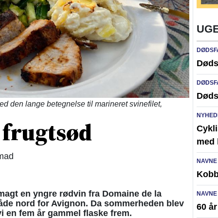
UGE
DØDSF
Døds
DØDSF
Døds
d den lange betegnelse til marineret svinefilet,
NYHED
 frugtsød
Cykli
med l
 mad
NAVNE
Kobb
smagt en yngre rødvin fra Domaine de la
NAVNE
råde nord for Avignon. Da sommerheden blev
60 å
 vi en fem år gammel flaske frem.