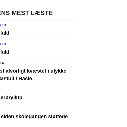
NS MEST LÆSTE
ALD
fald
ALD
fald
ER
st alvorligt kvæstet i ulykke
astbil i Hasle
erbryllup
r siden skolegangen sluttede