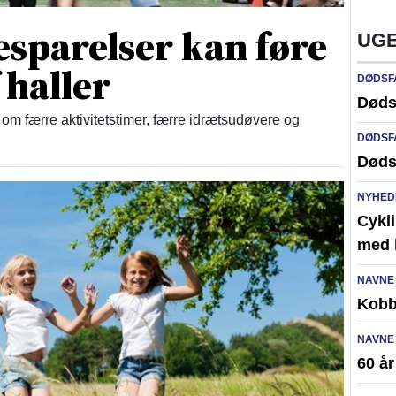
esparelser kan føre
UGE
 haller
DØDSF
Døds
om færre aktivitetstimer, færre idrætsudøvere og
DØDSF
Døds
NYHED
Cykli
med l
NAVNE
Kobb
NAVNE
60 å