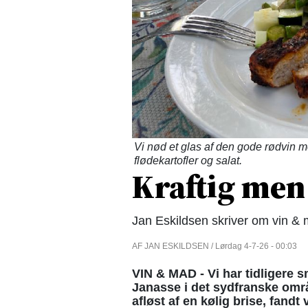
Vi nød et glas af den gode rødvin me
flødekartofler og salat.
Kraftig men
Jan Eskildsen skriver om vin &
AF JAN ESKILDSEN / Lørdag 4-7-26 - 00:03
VIN & MAD - Vi har tidligere 
Janasse i det sydfranske om
afløst af en kølig brise, fandt