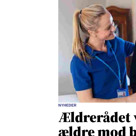
NYHEDER
Ældrerådet 
ældre mod b