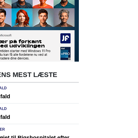
NS MEST LÆSTE
ALD
fald
ALD
fald
ER
løjet til Rigshospitalet efter