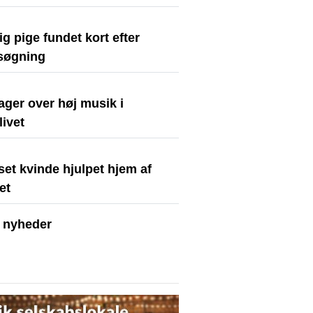
ig pige fundet kort efter
rsøgning
ager over høj musik i
livet
et kvinde hjulpet hjem af
iet
e nyheder