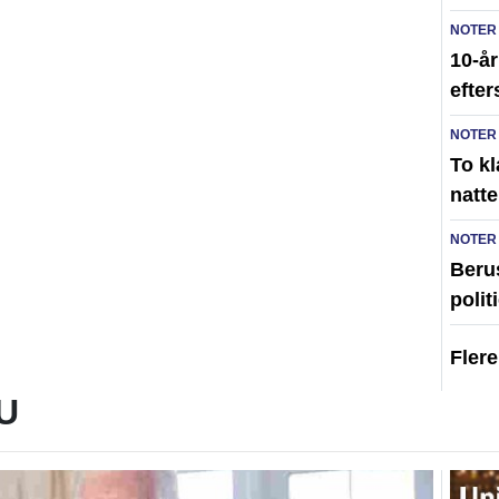
NOTER
10-år
efte
NOTER
To kl
natte
NOTER
Berus
polit
Fler
U