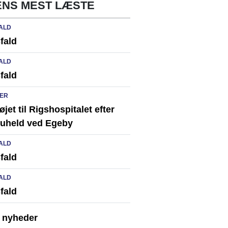
NS MEST LÆSTE
ALD
fald
ALD
fald
ER
løjet til Rigshospitalet efter
ikuheld ved Egeby
ALD
fald
ALD
fald
e nyheder