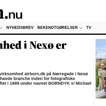
NYHEDSBREV
BEKENDTGØRELSER
TV
hed i Nexø er
virksomhed airborn.dk på Nørregade i Nexø
havde branche inden for fotografiske
stiftet i 1999 under navnet BORNDYK v/ Michael