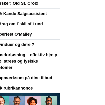
sker: Old St. Croix
& Kande Salgsassistent
drag om Eskil af Lund
berfest O’Malley
vinduer og døre ?
eforløsning – effektiv hjælp
ro, stress og fysiske
tomer
opmærksom på dine tilbud
yk rubrikannonce