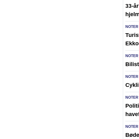
33-år
hjelm
NOTER
Turi
Ekko
NOTER
Bilis
NOTER
Cykli
NOTER
Poli
have
NOTER
Bøde