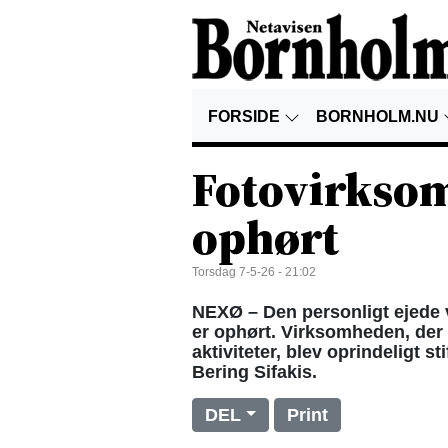
FORSIDE
BORNHOLM.NU
Fotovirksom
ophørt
Torsdag 7-5-26 - 21:02
NEXØ – Den personligt ejede 
er ophørt. Virksomheden, der 
aktiviteter, blev oprindeligt 
Bering Sifakis.
DEL
Print