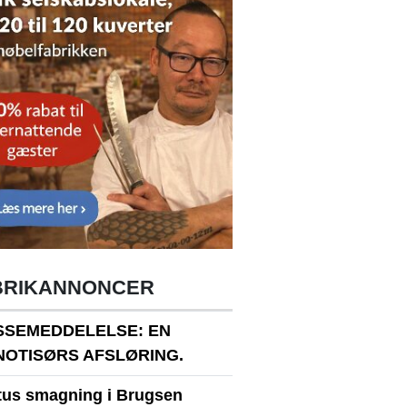
BRIKANNONCER
SSEMEDDELELSE: EN
NOTISØRS AFSLØRING.
itus smagning i Brugsen