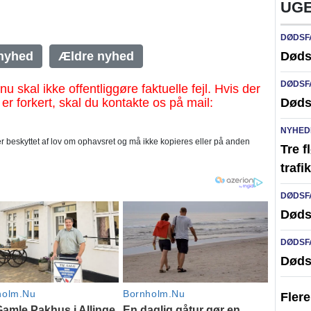
UGE
DØDSF
nyhed
Ældre nyhed
Døds
DØDSF
al ikke offentliggøre faktuelle fejl. Hvis der
 er forkert, skal du kontakte os på mail:
Døds
NYHED
 beskyttet af lov om ophavsret og må ikke kopieres eller på anden
Tre f
traf
DØDSF
Døds
DØDSF
Døds
Fler