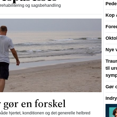
Peder
 rehabilitering og sagsbehandling
Kop 
Fore
Okto
Nye 
Traum
til u
symp
Gør 
Indr
 gør en forskel
åde hjertet, konditionen og det generelle helbred