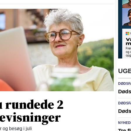
UGE
DØDSF
Døds
 rundede 2
DØDSF
Døds
devisninger
NYHED
og besøg i juli
Tre f