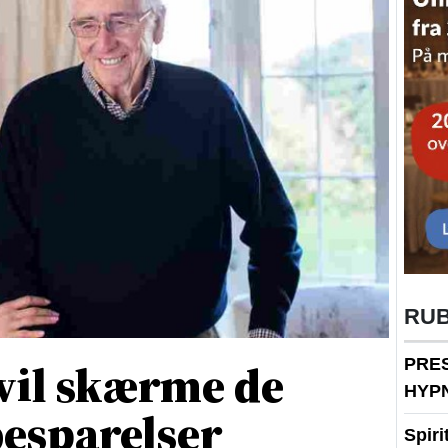
RU
vil skærme de
PRE
HYP
esparelser
Spir