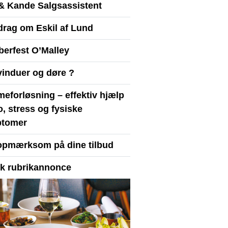
& Kande Salgsassistent
drag om Eskil af Lund
berfest O’Malley
vinduer og døre ?
eforløsning – effektiv hjælp
ro, stress og fysiske
tomer
opmærksom på dine tilbud
yk rubrikannonce