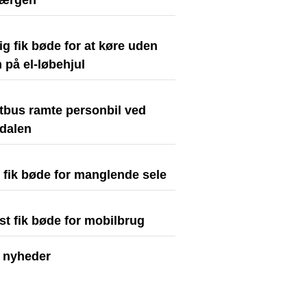
færgen
ig fik bøde for at køre uden
 på el-løbehjul
stbus ramte personbil ved
dalen
t fik bøde for manglende sele
st fik bøde for mobilbrug
e nyheder