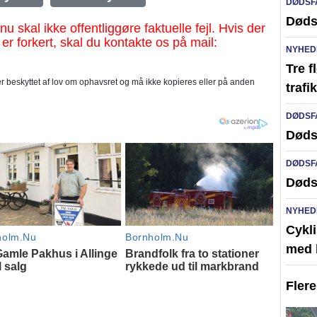
DØDSF
Døds
al ikke offentliggøre faktuelle fejl. Hvis der
 er forkert, skal du kontakte os på mail:
NYHED
Tre f
 beskyttet af lov om ophavsret og må ikke kopieres eller på anden
traf
DØDSF
Døds
DØDSF
Døds
NYHED
Cykli
med l
Fler