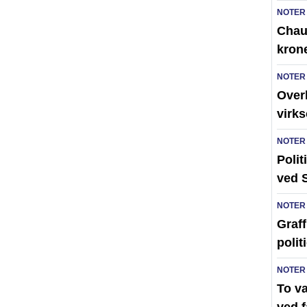
NOTER
Chauf
kron
NOTER
Over
virk
NOTER
Polit
ved 
NOTER
Graff
polit
NOTER
To v