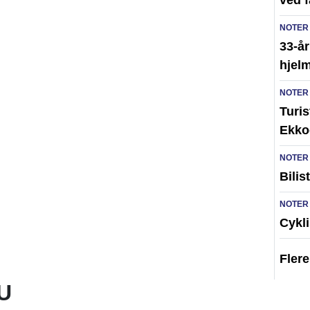
ved 
NOTER
33-år
hjelm
NOTER
Turi
Ekko
NOTER
Bilis
NOTER
Cykli
Fler
U