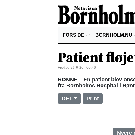
FORSIDE
BORNHOLM.NU
Patient fløje
Fredag 26-6-26 - 09:46
RØNNE – En patient blev onsd
fra Bornholms Hospital i Rønn
DEL
Print
Nyere 