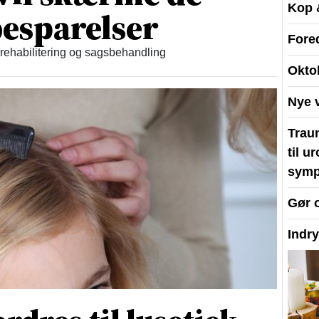
Kop 
esparelser
Fore
 rehabilitering og sagsbehandling
Okto
Nye 
Traum
til u
symp
Gør 
Indr