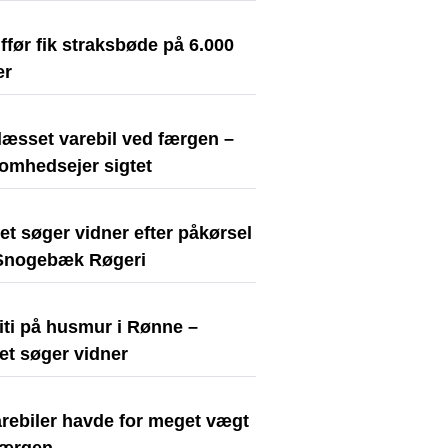
før fik straksbøde på 6.000
er
læsset varebil ved færgen –
somhedsejer sigtet
iet søger vidner efter påkørsel
Snogebæk Røgeri
iti på husmur i Rønne –
iet søger vidner
arebiler havde for meget vægt