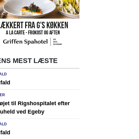
NS MEST LÆSTE
ALD
fald
ER
løjet til Rigshospitalet efter
ikuheld ved Egeby
ALD
fald