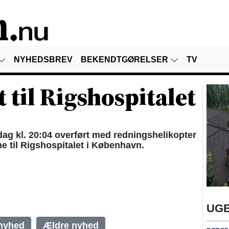
NYHEDSBREV
BEKENDTGØRELSER
TV
t til Rigshospitalet
ag kl. 20:04 overført med redningshelikopter
e til Rigshospitalet i København.
UGE
nyhed
Ældre nyhed