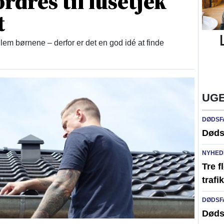
rdres til lusetjek
t
lem børnene – derfor er det en god idé at finde
UGE
DØDSF
Døds
NYHED
Tre f
traf
DØDSF
Døds