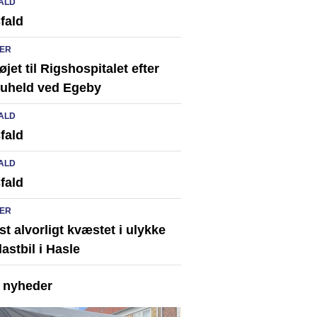
ALD
fald
ER
løjet til Rigshospitalet efter
ikuheld ved Egeby
ALD
fald
ALD
fald
ER
st alvorligt kvæstet i ulykke
astbil i Hasle
e nyheder