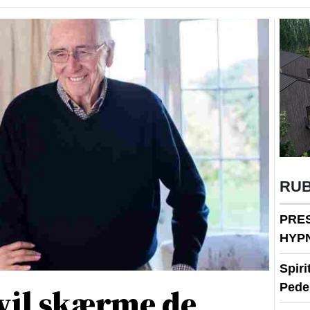
RU
PRE
HYP
Spir
Peder
vil skærme de