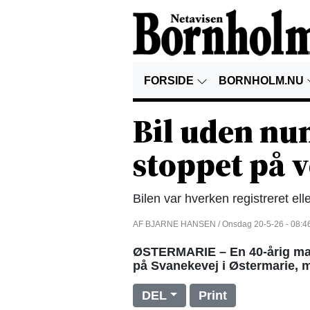
FORSIDE
BORNHOLM.NU
Bil uden n
stoppet på ve
Bilen var hverken registreret elle
AF BJARNE HANSEN / Onsdag 20-5-26 - 08:4
ØSTERMARIE – En 40-årig mand 
på Svanekevej i Østermarie, 
DEL
Print