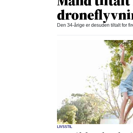
Mand tiltalt
droneflyvn
Den 34-årige er desuden tiltalt for fi
LIVSSTIL