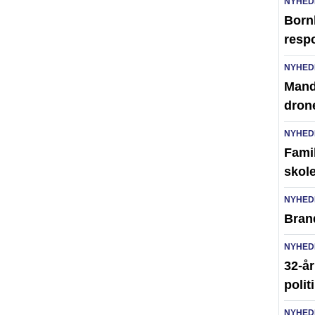
NYHED
Born
resp
NYHED
Mand 
dron
NYHED
Famil
skole
NYHED
Brand
NYHED
32-år
polit
NYHED