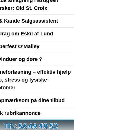
itus smagning i Brugsen
sker: Old St. Croix
& Kande Salgsassistent
drag om Eskil af Lund
berfest O’Malley
vinduer og døre ?
eforløsning – effektiv hjælp
ro, stress og fysiske
tomer
opmærksom på dine tilbud
yk rubrikannonce