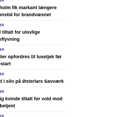
ER
holm fik markant længere
onstid for brandvæsnet
ER
tiltalt for ulovlige
eflyvning
ER
ier opfordres til lusetjek før
start
ER
 i silo på Østerlars Savværk
ER
ig kvinde tiltalt for vold mod
ibetjent
ER