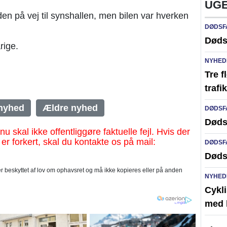
UGE
en på vej til synshallen, men bilen var hverken
DØDSF
Døds
rige.
NYHED
Tre f
traf
nyhed
Ældre nyhed
DØDSF
Døds
al ikke offentliggøre faktuelle fejl. Hvis der
 er forkert, skal du kontakte os på mail:
DØDSF
Døds
 beskyttet af lov om ophavsret og må ikke kopieres eller på anden
NYHED
Cykli
med l