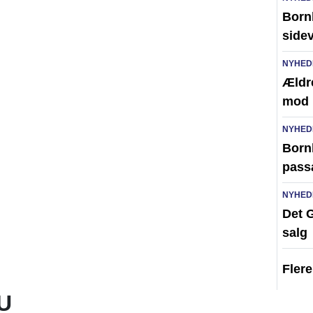
Born
side
NYHED
Ældr
mod 
NYHED
Bornh
pass
NYHED
Det G
salg
Fler
U