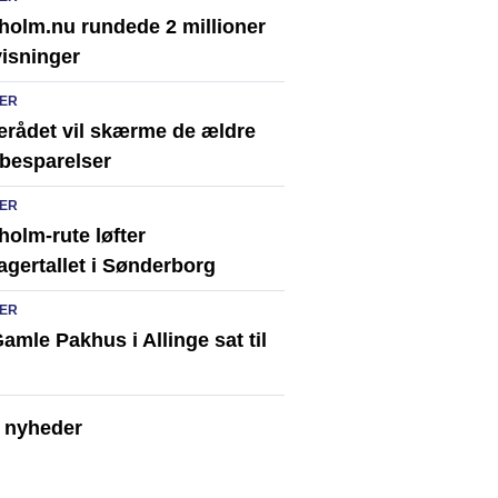
holm.nu rundede 2 millioner
visninger
ER
erådet vil skærme de ældre
besparelser
ER
olm-rute løfter
agertallet i Sønderborg
ER
amle Pakhus i Allinge sat til
e nyheder