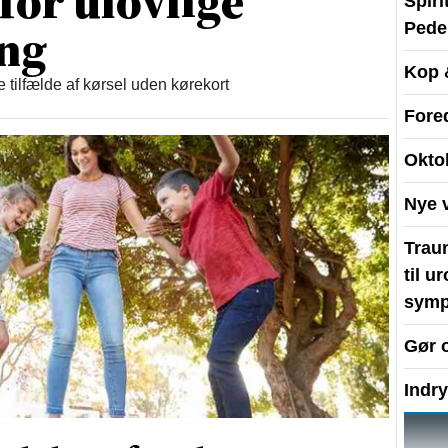
 for ulovlige
Spir
ing
Peder
Kop 
re tilfælde af kørsel uden kørekort
Fore
Okto
Nye 
Traum
til u
symp
Gør 
Indr