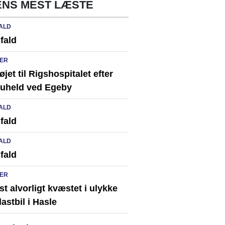
NS MEST LÆSTE
ALD
fald
ER
løjet til Rigshospitalet efter
ikuheld ved Egeby
ALD
fald
ALD
fald
ER
st alvorligt kvæstet i ulykke
astbil i Hasle