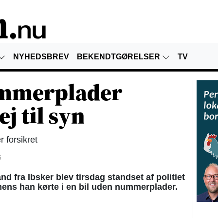
NYHEDSBREV
BEKENDTGØRELSER
TV
ummerplader
j til syn
r forsikret
6
fra Ibsker blev tirsdag standset af politiet
mens han kørte i en bil uden nummerplader.