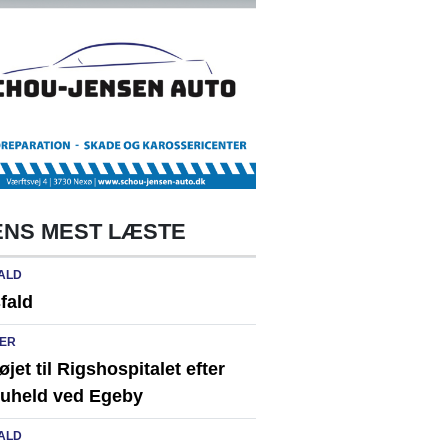
NS MEST LÆSTE
ALD
fald
ER
løjet til Rigshospitalet efter
ikuheld ved Egeby
ALD