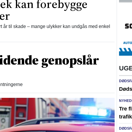
jek kan forebygge
er
 år til skade – mange ulykker kan undgås med enkel
idende genopslår
UGE
DØDSF
ventningerne
Døds
NYHED
Tre f
traf
DØDSF