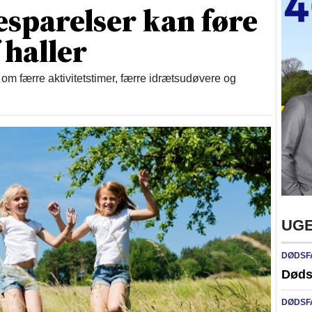
esparelser kan føre
 haller
om færre aktivitetstimer, færre idrætsudøvere og
UGE
DØDSF
Døds
DØDSF