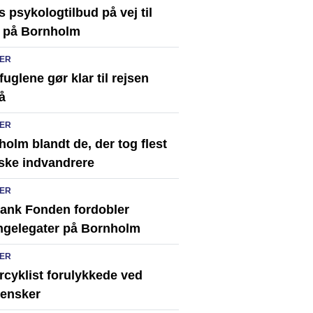
s psykologtilbud på vej til
 på Bornholm
ER
uglene gør klar til rejsen
å
ER
olm blandt de, der tog flest
ske indvandrere
ER
ank Fonden fordobler
ingelegater på Bornholm
ER
rcyklist forulykkede ved
ensker