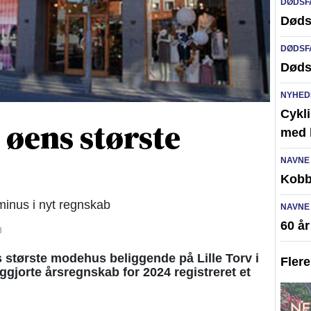
DØDSF
Døds
DØDSF
Døds
NYHED
Cykli
 øens største
med l
NAVNE
Kobb
 minus i nyt regnskab
NAVNE
60 å
8
tørste modehus beliggende på Lille Torv i
Fler
iggjorte årsregnskab for 2024 registreret et