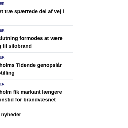
ER
t træ spærrede del af vej i
ER
slutning formodes at være
 til silobrand
ER
holms Tidende genopslår
tilling
ER
holm fik markant længere
onstid for brandvæsnet
e nyheder