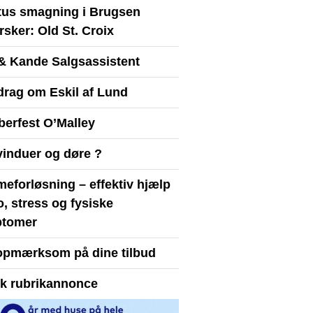
itus smagning i Brugsen
sker: Old St. Croix
& Kande Salgsassistent
drag om Eskil af Lund
berfest O’Malley
vinduer og døre ?
eforløsning – effektiv hjælp
ro, stress og fysiske
tomer
opmærksom på dine tilbud
yk rubrikannonce