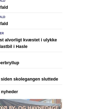
ALD
fald
ALD
fald
ER
st alvorligt kvæstet i ulykke
astbil i Hasle
erbryllup
r siden skolegangen sluttede
e nyheder