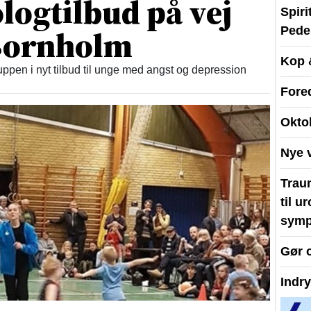
logtilbud på vej
Spir
 Bornholm
Peder
Kop 
ppen i nyt tilbud til unge med angst og depression
Fore
Okto
Nye 
Traum
til u
symp
Gør 
Indr