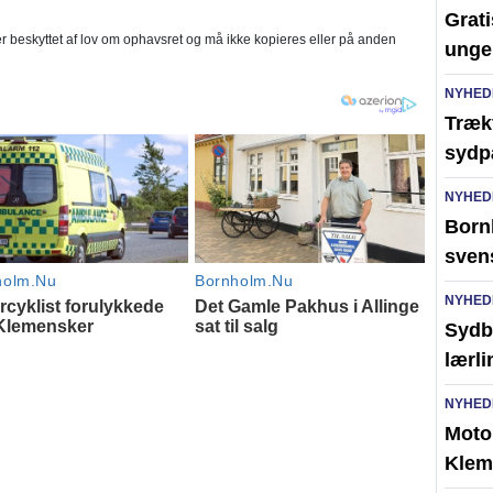
Grati
 beskyttet af lov om ophavsret og må ikke kopieres eller på anden
unge
NYHED
Trækf
sydp
NYHED
Bornh
sven
NYHED
Sydb
lærl
NYHED
Moto
Klem