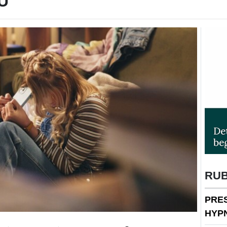
U
RU
PRE
HYP