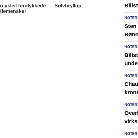
Bilis
NOTER
Sten 
Røn
NOTER
Bilis
unde
NOTER
Chauf
kron
NOTER
Over
virk
NOTER