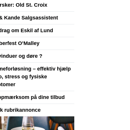
sker: Old St. Croix
& Kande Salgsassistent
drag om Eskil af Lund
berfest O’Malley
vinduer og døre ?
eforløsning – effektiv hjælp
ro, stress og fysiske
tomer
opmærksom på dine tilbud
yk rubrikannonce