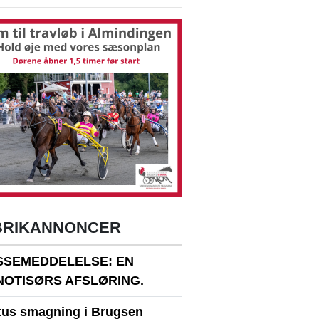
BRIKANNONCER
SSEMEDDELELSE: EN
NOTISØRS AFSLØRING.
itus smagning i Brugsen