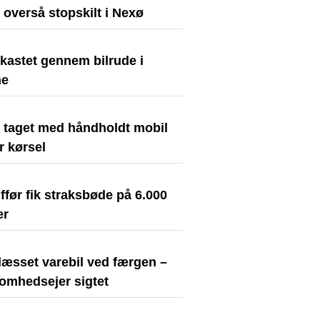
t overså stopskilt i Nexø
kastet gennem bilrude i
ne
t taget med håndholdt mobil
r kørsel
før fik straksbøde på 6.000
er
læsset varebil ved færgen –
somhedsejer sigtet