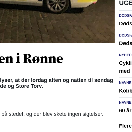
UGE
DØDSF
Døds
DØDSF
Døds
en i Rønne
NYHED
Cykli
med l
ser, at der lørdag aften og natten til søndag
NAVNE
ade og Store Torv.
Kobb
NAVNE
60 å
 på stedet, og der blev skete ingen sigtelser.
Fler