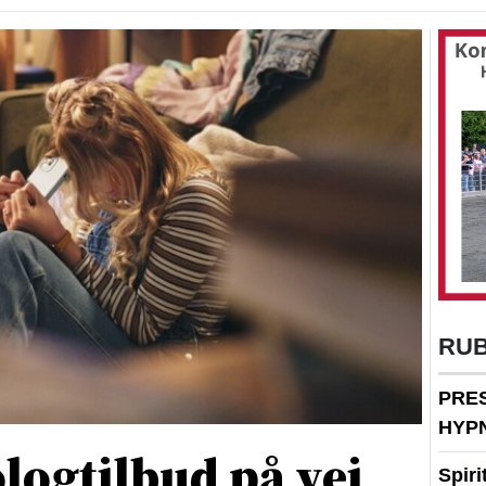
RU
PRE
HYP
logtilbud på vej
Spir