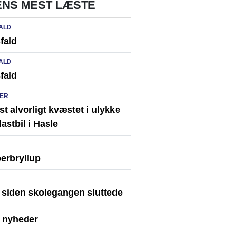
NS MEST LÆSTE
ALD
fald
ALD
fald
ER
st alvorligt kvæstet i ulykke
astbil i Hasle
erbryllup
r siden skolegangen sluttede
e nyheder