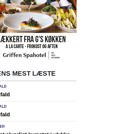
NS MEST LÆSTE
ALD
fald
ALD
fald
ER