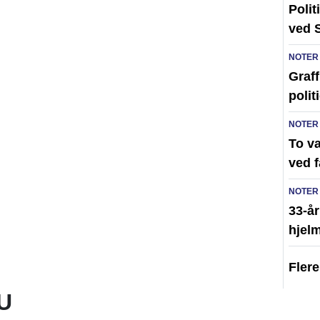
Polit
ved 
NOTER
Graff
polit
NOTER
To v
ved 
NOTER
33-år
hjelm
Fler
U