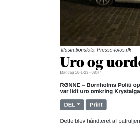
Illustrationsfoto: Presse-fotos.dk
Uro og uord
Mandag 16-1-23 - 08:47
RØNNE – Bornholms Politi oply
var lidt uro omkring Krystalg
DEL
Print
Dette blev håndteret af patruljen