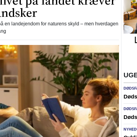
vet på landet kræver
andsker
 på en landejendom for naturens skyld – men hverdagen
ang
UGE
DØDSF
Døds
DØDSF
Døds
NYHED