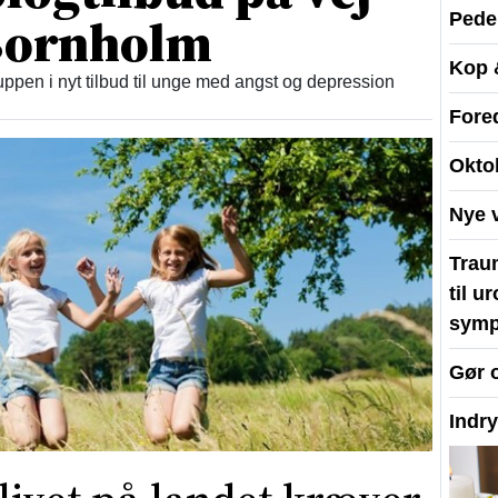
 Bornholm
Peder
Kop 
ppen i nyt tilbud til unge med angst og depression
Fore
Okto
Nye 
Traum
til u
symp
Gør 
Indr