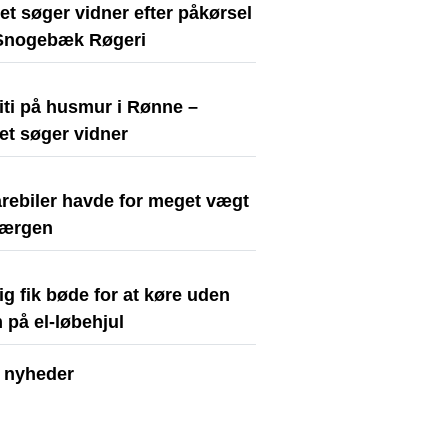
iet søger vidner efter påkørsel
Snogebæk Røgeri
iti på husmur i Rønne –
iet søger vidner
arebiler havde for meget vægt
færgen
ig fik bøde for at køre uden
 på el-løbehjul
e nyheder