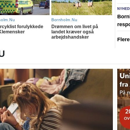
NYHED
Born
resp
Fler
U