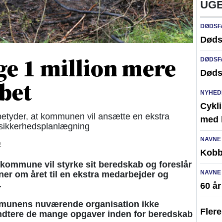
UGE
DØDSF
Døds
ge 1 million mere
DØDSF
Døds
bet
NYHED
Cykli
betyder, at kommunen vil ansætte en ekstra
med l
 sikkerhedsplanlægning
NAVNE
2
Kobb
mmune vil styrke sit beredskab og foreslår
NAVNE
oner om året til en ekstra medarbejder og
.
60 å
ommunens nuværende organisation ikke
Fler
håndtere de mange opgaver inden for beredskab