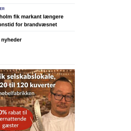
ER
holm fik markant længere
onstid for brandvæsnet
e nyheder