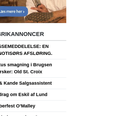
BRIKANNONCER
SSEMEDDELELSE: EN
NOTISØRS AFSLØRING.
itus smagning i Brugsen
sker: Old St. Croix
& Kande Salgsassistent
drag om Eskil af Lund
berfest O’Malley