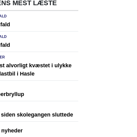
NS MEST LÆSTE
ALD
fald
ALD
fald
ER
st alvorligt kvæstet i ulykke
astbil i Hasle
erbryllup
r siden skolegangen sluttede
e nyheder