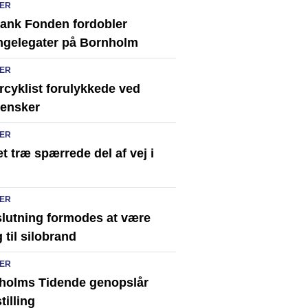
ER
ank Fonden fordobler
ingelegater på Bornholm
ER
rcyklist forulykkede ved
ensker
ER
t træ spærrede del af vej i
ER
slutning formodes at være
 til silobrand
ER
holms Tidende genopslår
tilling