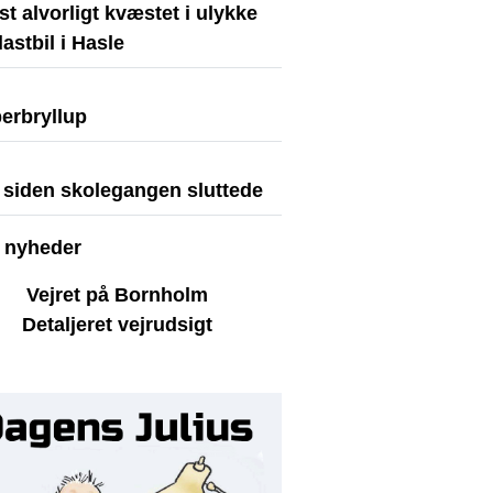
st alvorligt kvæstet i ulykke
astbil i Hasle
erbryllup
r siden skolegangen sluttede
e nyheder
Vejret på Bornholm
Detaljeret vejrudsigt