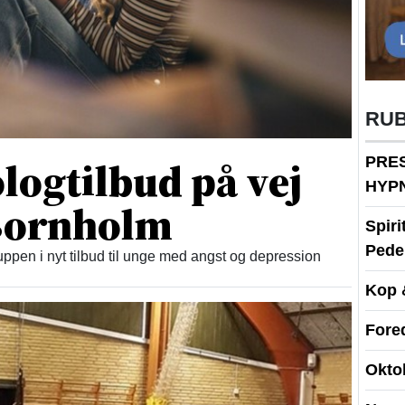
RU
logtilbud på vej
PRE
HYP
 Bornholm
Spir
Peder
ppen i nyt tilbud til unge med angst og depression
Kop 
Fore
Okto