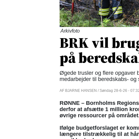
Arkivfoto
BRK vil bru
på beredska
Øgede trusler og flere opgaver 
medarbejder til beredskabs- og
AF BJARNE HANSEN / Søndag 28-6-26 - 07:3
RØNNE – Bornholms Regionsko
derfor at afsætte 1 million kr
øvrige ressourcer på området
Ifølge budgetforslaget er k
længere tilstrækkelig til at 