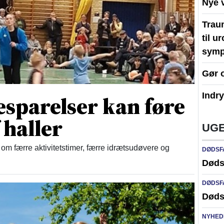
Nye 
Traum
til u
symp
Gør 
Indr
esparelser kan føre
 haller
UGE
om færre aktivitetstimer, færre idrætsudøvere og
DØDSF
Døds
DØDSF
Døds
NYHED