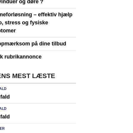
vinduer og døre ?
eforløsning – effektiv hjælp
ro, stress og fysiske
tomer
opmærksom på dine tilbud
yk rubrikannonce
NS MEST LÆSTE
ALD
fald
ALD
fald
ER