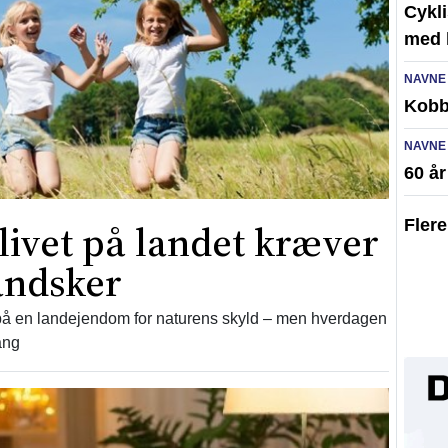
Cykli
med l
NAVNE
Kobb
NAVNE
60 å
Fler
vet på landet kræver
andsker
 på en landejendom for naturens skyld – men hverdagen
ang