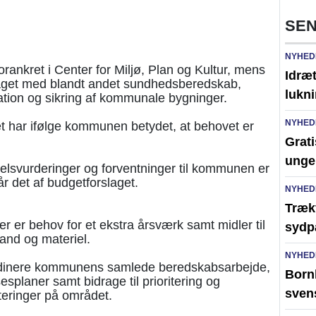
SEN
NYHED
rankret i Center for Miljø, Plan og Kultur, mens
Idræt
raget med blandt andet sundhedsberedskab,
lukni
tion og sikring af kommunale bygninger.
NYHED
et har ifølge kommunen betydet, at behovet er
Grati
unge
selsvurderinger og forventninger til kommunen er
r det af budgetforslaget.
NYHED
Trækf
 er behov for et ekstra årsværk samt midler til
sydp
and og materiel.
NYHED
rdinere kommunens samlede beredskabsarbejde,
Bornh
planer samt bidrage til prioritering og
sven
teringer på området.