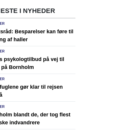
ESTE I NYHEDER
ER
sråd: Besparelser kan føre til
ng af haller
ER
s psykologtilbud på vej til
 på Bornholm
ER
uglene gør klar til rejsen
å
ER
olm blandt de, der tog flest
ske indvandrere