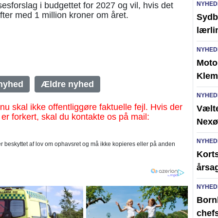
NYHED
sforslag i budgettet for 2027 og vil, hvis det
er med 1 million kroner om året.
Sydb
lærl
NYHED
Moto
Klem
nyhed
Ældre nyhed
NYHED
al ikke offentliggøre faktuelle fejl. Hvis der
Vælte
 er forkert, skal du kontakte os på mail:
Nexø
NYHED
 beskyttet af lov om ophavsret og må ikke kopieres eller på anden
Kort
årsag
NYHED
Born
chefs