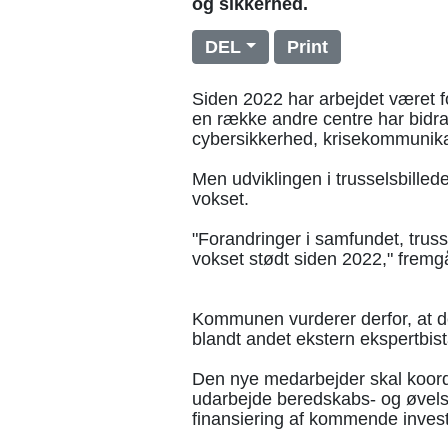
og sikkerhed.
DEL
Print
Siden 2022 har arbejdet været fo
en række andre centre har bid
cybersikkerhed, krisekommunika
Men udviklingen i trusselsbilled
vokset.
"Forandringer i samfundet, trus
vokset stødt siden 2022," fremgå
Kommunen vurderer derfor, at der
blandt andet ekstern ekspertbist
Den nye medarbejder skal koo
udarbejde beredskabs- og øvelses
finansiering af kommende inves