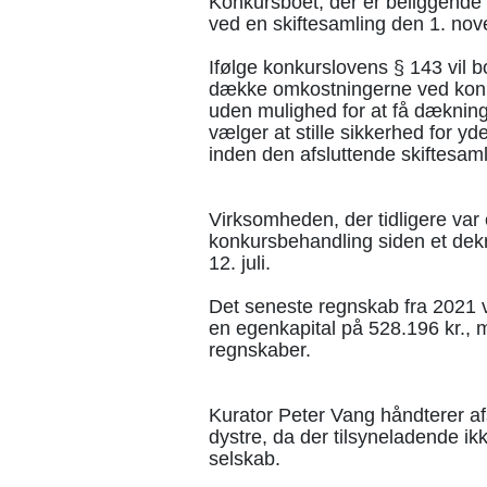
Konkursboet, der er beliggende 
ved en skiftesamling den 1. nov
Ifølge konkurslovens § 143 vil bo
dække omkostningerne ved konku
uden mulighed for at få dæknin
vælger at stille sikkerhed for y
inden den afsluttende skiftesaml
Virksomheden, der tidligere var 
konkursbehandling siden et dekr
12. juli.
Det seneste regnskab fra 2021 vi
en egenkapital på 528.196 kr., m
regnskaber.
Kurator Peter Vang håndterer afs
dystre, da der tilsyneladende ik
selskab.