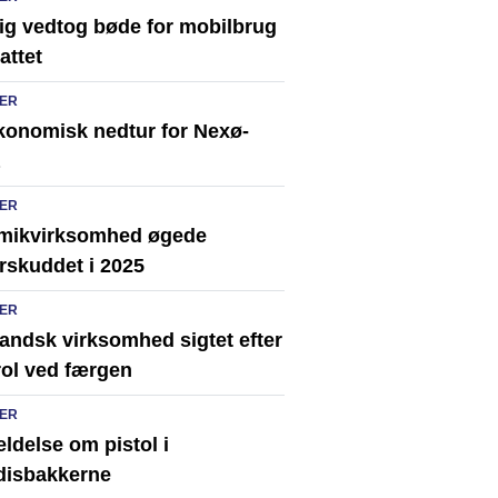
rig vedtog bøde for mobilbrug
attet
ER
konomisk nedtur for Nexø-
ER
mikvirksomhed øgede
rskuddet i 2025
ER
andsk virksomhed sigtet efter
rol ved færgen
ER
ldelse om pistol i
disbakkerne