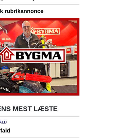
yk rubrikannonce
NS MEST LÆSTE
ALD
fald