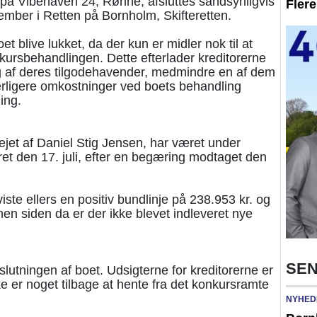
på Vibehaven 24, Rønne, afsluttes sandsynligvis
Fler
ember i Retten på Bornholm, Skifteretten.
et blive lukket, da der kun er midler nok til at
rsbehandlingen. Dette efterlader kreditorerne
g af deres tilgodehavender, medmindre en af dem
derligere omkostninger ved boets behandling
ing.
ejet af Daniel Stig Jensen, har været under
et den 17. juli, efter en begæring modtaget den
ste ellers en positiv bundlinje på 238.953 kr. og
en siden da er der ikke blevet indleveret nye
SEN
lutningen af boet. Udsigterne for kreditorerne er
ke er noget tilbage at hente fra det konkursramte
NYHED