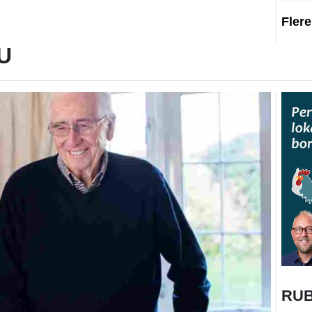
Fler
U
RU