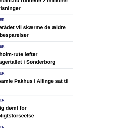
holm.nu rundede 2 millioner
visninger
ER
erådet vil skærme de ældre
besparelser
ER
olm-rute løfter
agertallet i Sønderborg
ER
amle Pakhus i Allinge sat til
ER
ig dømt for
ligtsforseelse
ER