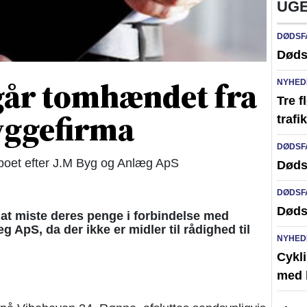
UGE
DØDSF
Døds
går tomhændet fra
NYHED
Tre f
yggefirma
traf
DØDSF
sboet efter J.M Byg og Anlæg ApS
Døds
8
DØDSF
Døds
 at miste deres penge i forbindelse med
ApS, da der ikke er midler til rådighed til
NYHED
Cykli
med l