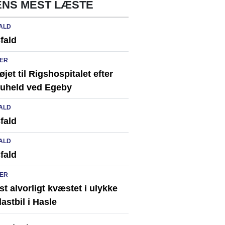
NS MEST LÆSTE
ALD
fald
ER
løjet til Rigshospitalet efter
ikuheld ved Egeby
ALD
fald
ALD
fald
ER
st alvorligt kvæstet i ulykke
astbil i Hasle