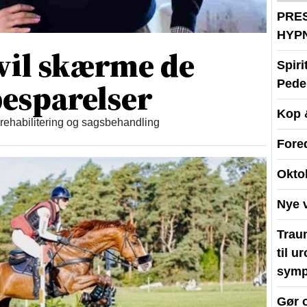
PRE
HYP
vil skærme de
Spir
esparelser
Peder
Kop 
 rehabilitering og sagsbehandling
Fore
Okto
Nye 
Traum
til u
symp
Gør 