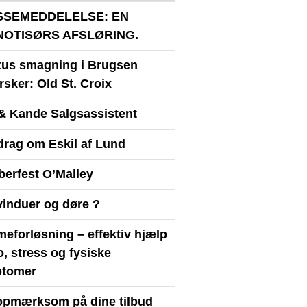
SSEMEDDELELSE: EN
NOTISØRS AFSLØRING.
itus smagning i Brugsen
sker: Old St. Croix
& Kande Salgsassistent
drag om Eskil af Lund
berfest O’Malley
vinduer og døre ?
eforløsning – effektiv hjælp
ro, stress og fysiske
tomer
opmærksom på dine tilbud