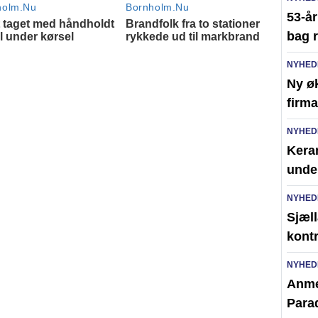
53-å
bag r
NYHED
Ny ø
firma
NYHED
Kera
unde
NYHED
Sjæll
kont
NYHED
Anme
Para