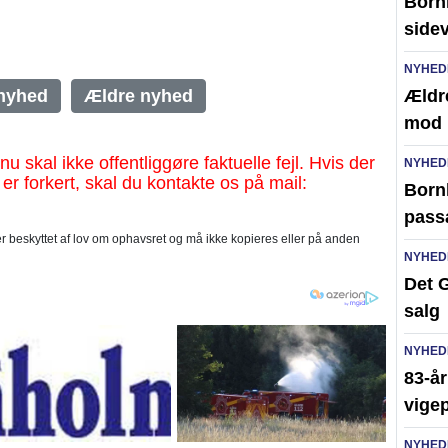
Born
side
NYHED
nyhed
Ældre nyhed
Ældr
mod 
al ikke offentliggøre faktuelle fejl. Hvis der
NYHED
 er forkert, skal du kontakte os på mail:
Bornh
pass
 beskyttet af lov om ophavsret og må ikke kopieres eller på anden
NYHED
Det G
salg
NYHED
83-år
vigep
NYHED