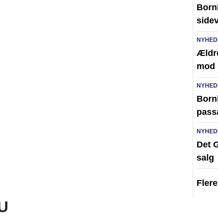
Born
side
NYHED
Ældr
mod 
NYHED
Bornh
pass
NYHED
Det G
salg
Fler
U