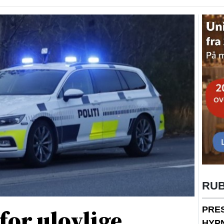
RU
 for ulovlige
PRE
HYP