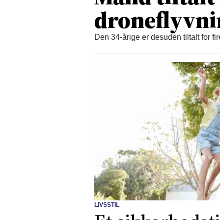
droneflyvn
Den 34-årige er desuden tiltalt for fi
LIVSSTIL