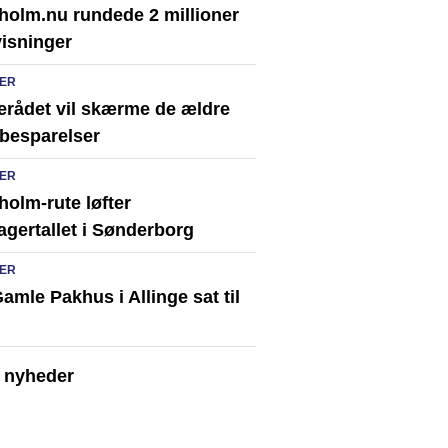
holm.nu rundede 2 millioner
visninger
ER
erådet vil skærme de ældre
besparelser
ER
olm-rute løfter
agertallet i Sønderborg
ER
amle Pakhus i Allinge sat til
e nyheder