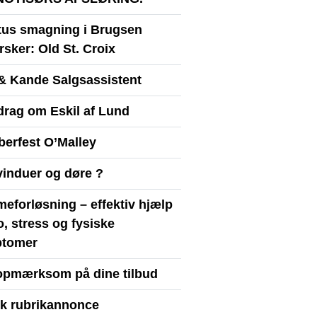
itus smagning i Brugsen
sker: Old St. Croix
& Kande Salgsassistent
drag om Eskil af Lund
berfest O’Malley
vinduer og døre ?
eforløsning – effektiv hjælp
ro, stress og fysiske
tomer
opmærksom på dine tilbud
yk rubrikannonce