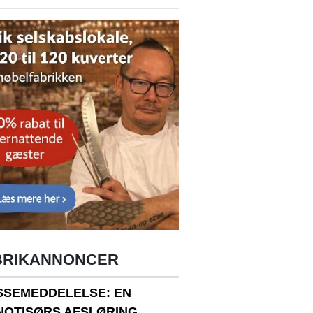
BRIKANNONCER
SSEMEDDELELSE: EN
NOTISØRS AFSLØRING.