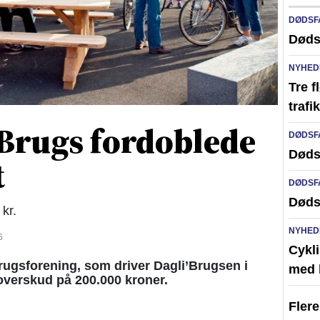
DØDSF
Døds
NYHED
Tre f
traf
Brugs fordoblede
DØDSF
Døds
t
DØDSF
Døds
kr.
NYHED
6
Cykli
gsforening, som driver Dagli’Brugsen i
med l
overskud på 200.000 kroner.
Fler