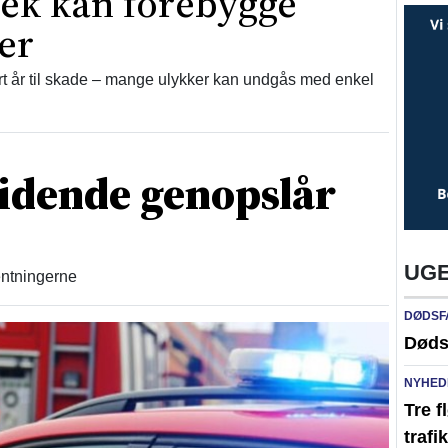
jek kan forebygge
er
 år til skade – mange ulykker kan undgås med enkel
idende genopslår
UGE
ventningerne
DØDSF
Døds
NYHED
Tre f
traf