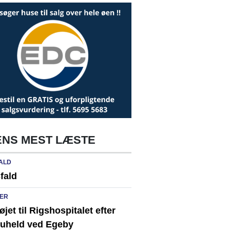
NS MEST LÆSTE
ALD
fald
ER
løjet til Rigshospitalet efter
ikuheld ved Egeby