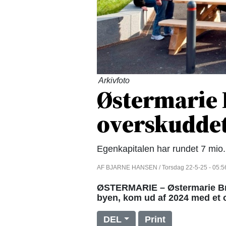
Arkivfoto
Østermarie 
overskudde
Egenkapitalen har rundet 7 mio. 
AF BJARNE HANSEN / Torsdag 22-5-25 - 05:5
ØSTERMARIE – Østermarie Bru
byen, kom ud af 2024 med et 
DEL
Print