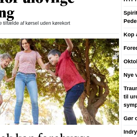
ing
Spir
Peder
re tilfælde af kørsel uden kørekort
Kop 
Fore
Okto
Nye 
Traum
til u
symp
Gør 
Indr