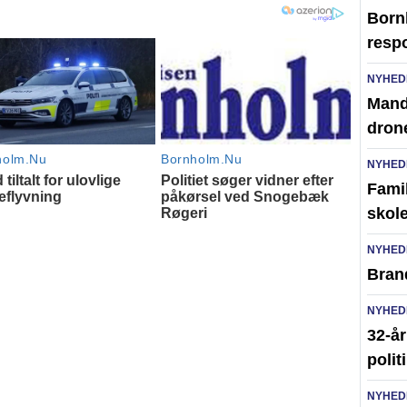
Born
resp
NYHED
Mand 
dron
NYHED
Famil
skole
NYHED
Brand
NYHED
32-år
polit
NYHED