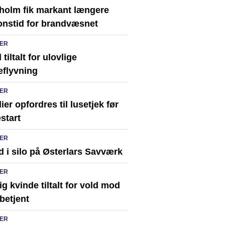
holm fik markant længere
onstid for brandvæsnet
ER
tiltalt for ulovlige
eflyvning
ER
ier opfordres til lusetjek før
start
ER
 i silo på Østerlars Savværk
ER
ig kvinde tiltalt for vold mod
ibetjent
ER