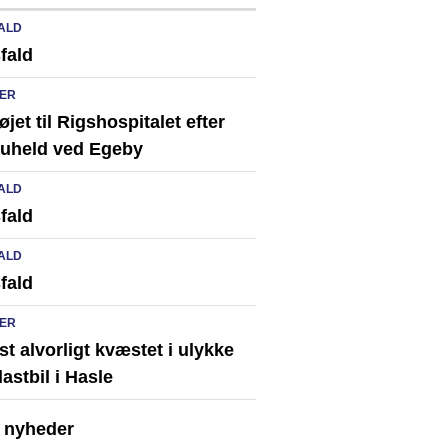
ALD
fald
ER
løjet til Rigshospitalet efter
ikuheld ved Egeby
ALD
fald
ALD
fald
ER
st alvorligt kvæstet i ulykke
astbil i Hasle
e nyheder