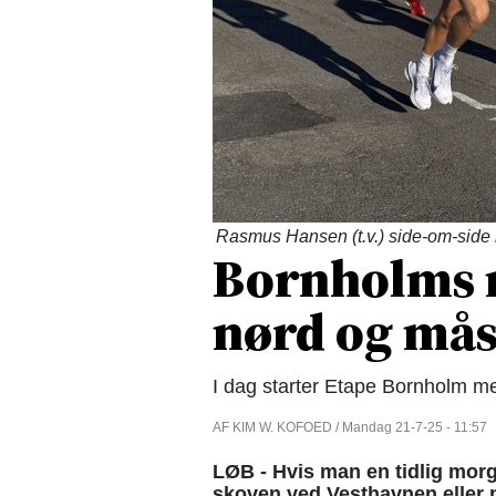
Rasmus Hansen (t.v.) side-om-side 
Bornholms 
nørd og må
I dag starter Etape Bornholm me
AF KIM W. KOFOED / Mandag 21-7-25 - 11:57
LØB - Hvis man en tidlig morg
skoven ved Vesthavnen eller 