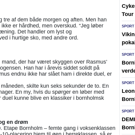
Cykel
Tour 
g tre af dem både morgen og aften. Men han
 ikke er hårdhed, men overskud. “Jeg løber
SPORT
 træning. Det handler om lyst og
Vikin
ved i hurtige sko, med andre ord.
poka
SPORT
én mand, der har været skyggen over Rasmus’
Bornh
ensen. Han har i årevis siddet solidt på
verd
us endnu ikke har slået ham i direkte duel, er
SPORT
 måneden, skilte kun seks sekunder de to. En
Leon 
nager. En my, hvis du spørger en løber med
r duel kunne blive en klassiker i bornholmsk
Born
SPORT
DEMI
og en drøm
Born
. Etape Bornholm – femte gang i voksenklassen
-10-placering hjem til øen i herreklassen, så er