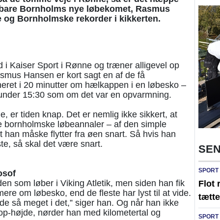
ok bare Bornholms nye løbekomet, Rasmus
og Bornholmske rekorder i kikkerten.
id i Kaiser Sport i Rønne og træner alligevel op
mus Hansen er kort sagt en af de få
eret i 20 minutter om hælkappen i en løbesko –
r under 15:30 som om det var en opvarmning.
 er tiden knap. Det er nemlig ikke sikkert, at
de bornholmske løbeannaler – af den simple
 han måske flytter fra øen snart. Så hvis han
te, så skal det være snart.
SEN
SPORT
osof
en som løber i Viking Atletik, men siden han fik
Flot 
mere om løbesko, end de fleste har lyst til at vide.
tætte
de så meget i det,” siger han. Og når han ikke
p-højde, nørder han med kilometertal og
SPORT