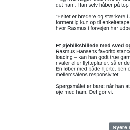
det ham. Han selv håber på top 
“Feltet er bredere og stærkere 
formentlig kun op til enkelteta
hvor Rasmus i forvejen har udpeg
Et øjebliksbillede med sved 
Rasmus Hansens favoritdistance 
loading – kan han godt true gam
rivaler eller flytteplaner, så er 
En løber med både hjerte, ben o
mellemsålens responsivitet.
Spørgsmålet er bare: når han a
øje med ham. Det gør vi.
Nyere 