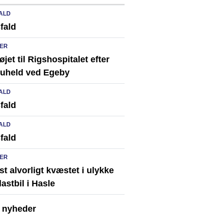
ALD
fald
ER
løjet til Rigshospitalet efter
ikuheld ved Egeby
ALD
fald
ALD
fald
ER
st alvorligt kvæstet i ulykke
astbil i Hasle
e nyheder