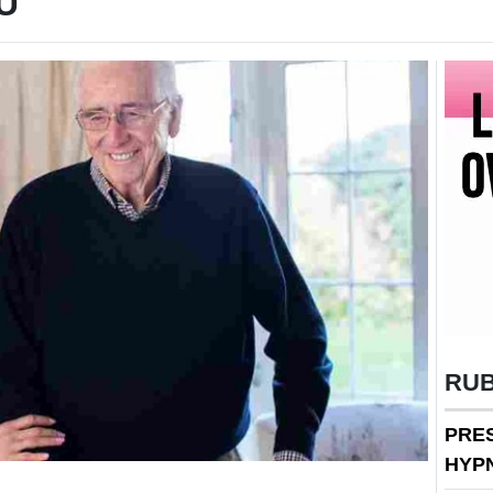
U
RU
PRE
HYP