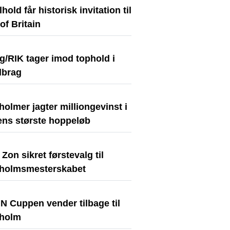
hold får historisk invitation til
of Britain
g/RIK tager imod tophold i
lbrag
olmer jagter milliongevinst i
ens største hoppeløb
Zon sikret førstevalg til
holmsmesterskabet
N Cuppen vender tilbage til
holm