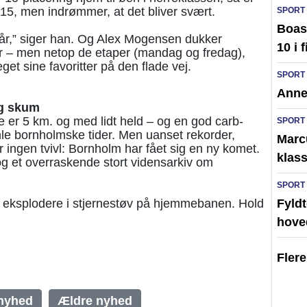
15, men indrømmer, at det bliver svært.
SPORT
Boas 
i år,” siger han. Og Alex Mogensen dukker
10 i 
per – men netop de etaper (mandag og fredag),
et sine favoritter på den flade vej.
SPORT
Anne
og skum
er 5 km. og med lidt held – og en god carb-
SPORT
le bornholmske tider. Men uanset rekorder,
Marc
der ingen tvivl: Bornholm har fået sig en ny komet.
klass
g et overraskende stort vidensarkiv om
SPORT
Fyldt
t eksplodere i stjernestøv på hjemmebanen. Hold
hove
Fler
nyhed
Ældre nyhed