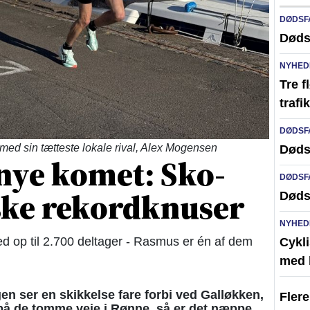
DØDSF
Døds
NYHED
Tre f
traf
DØDSF
med sin tætteste lokale rival, Alex Mogensen
Døds
nye komet: Sko-
DØDSF
ske rekordknuser
Døds
NYHED
d op til 2.700 deltager - Rasmus er én af dem
Cykli
med l
en ser en skikkelse fare forbi ved Galløkken,
Fler
på de tomme veje i Rønne, så er det næppe