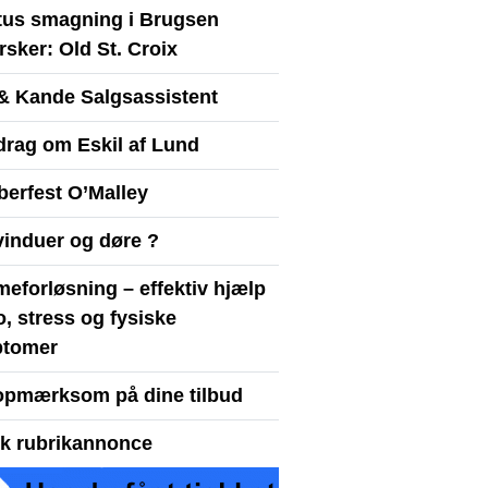
itus smagning i Brugsen
sker: Old St. Croix
& Kande Salgsassistent
drag om Eskil af Lund
berfest O’Malley
vinduer og døre ?
eforløsning – effektiv hjælp
ro, stress og fysiske
tomer
opmærksom på dine tilbud
yk rubrikannonce