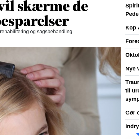
vil skærme de
Spir
esparelser
Peder
Kop 
 rehabilitering og sagsbehandling
Fore
Okto
Nye 
Traum
til u
symp
Gør 
Indr