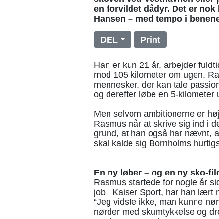
en forvildet dådyr. Det er n
Hansen – med tempo i benene 
DEL
Print
Han er kun 21 år, arbejder fuldt
mod 105 kilometer om ugen. Ras
mennesker, der kan tale passion
og derefter løbe en 5-kilomete
Men selvom ambitionerne er høje,
Rasmus når at skrive sig ind i 
grund, at han også har nævnt, at
skal kalde sig Bornholms hurtigs
En ny løber – og en ny sko-fil
Rasmus startede for nogle år sid
job i Kaiser Sport, har han lært 
“Jeg vidste ikke, man kunne nør
nørder med skumtykkelse og dro