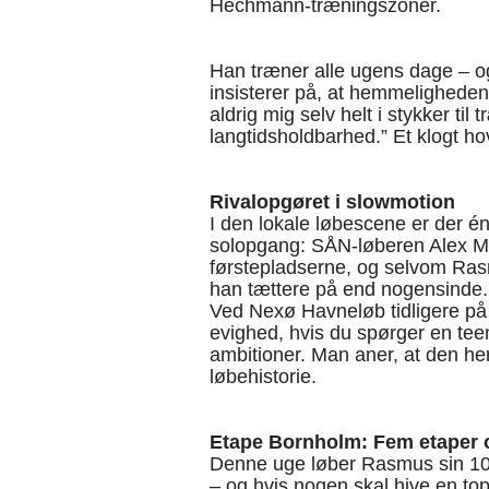
Hechmann-træningszoner.
Han træner alle ugens dage – o
insisterer på, at hemmeligheden
aldrig mig selv helt i stykker til
langtidsholdbarhed.” Et klogt ho
Rivalopgøret i slowmotion
I den lokale løbescene er der 
solopgang: SÅN-løberen Alex Mog
førstepladserne, og selvom Rasm
han tættere på end nogensinde.
Ved Nexø Havneløb tidligere på
evighed, hvis du spørger en tee
ambitioner. Man aner, at den he
løbehistorie.
Etape Bornholm: Fem etaper 
Denne uge løber Rasmus sin 10
– og hvis nogen skal hive en top