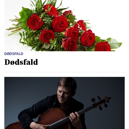
DØDSFALD
Dødsfald