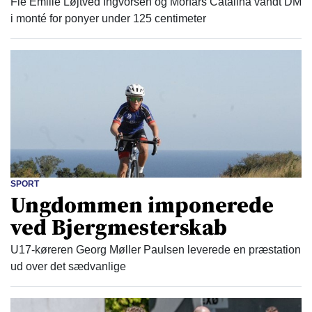
Fie Emilie Løjtved Ingvorsen og Morfars Catalina vandt DM
i monté for ponyer under 125 centimeter
SPORT
Ungdommen imponerede
ved Bjergmesterskab
U17-køreren Georg Møller Paulsen leverede en præstation
ud over det sædvanlige