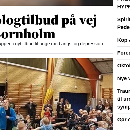
HYP
logtilbud på vej
Spir
 Bornholm
Peder
Kop 
ppen i nyt tilbud til unge med angst og depression
Fore
Okto
Nye 
Traum
til u
symp
Gør 