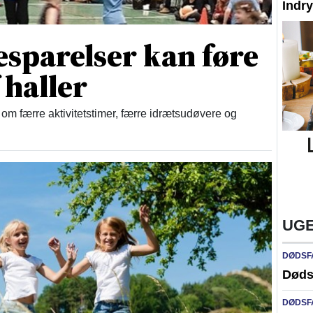
Indr
esparelser kan føre
 haller
om færre aktivitetstimer, færre idrætsudøvere og
UGE
DØDSF
Døds
DØDSF