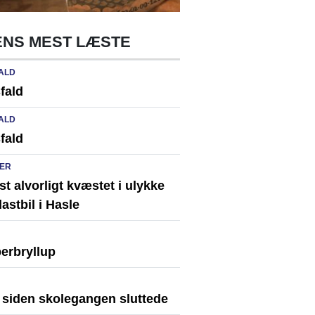
NS MEST LÆSTE
ALD
fald
ALD
fald
ER
st alvorligt kvæstet i ulykke
astbil i Hasle
erbryllup
r siden skolegangen sluttede