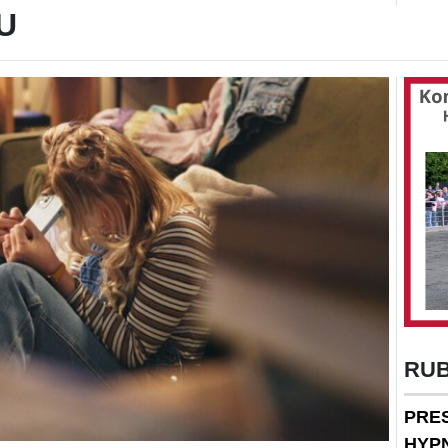
U
RU
PRE
HYP