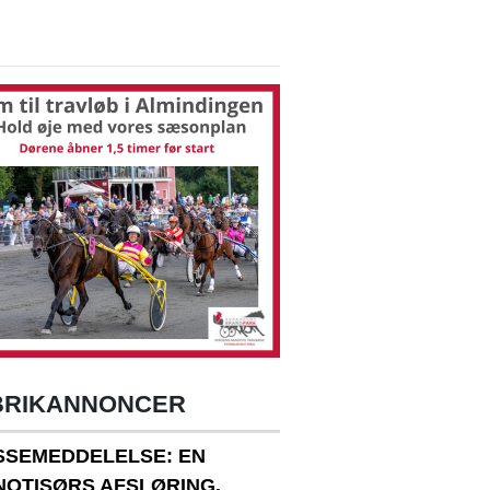
BRIKANNONCER
SSEMEDDELELSE: EN
NOTISØRS AFSLØRING.