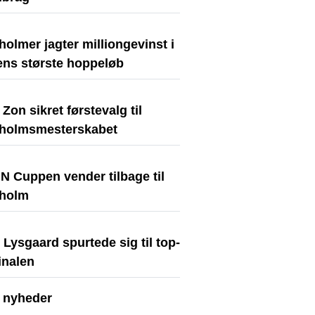
olmer jagter milliongevinst i
ens største hoppeløb
Zon sikret førstevalg til
holmsmesterskabet
N Cuppen vender tilbage til
holm
Lysgaard spurtede sig til top-
finalen
e nyheder