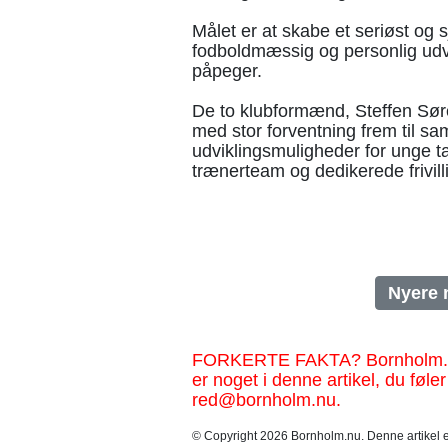
Målet er at skabe et seriøst og 
fodboldmæssig og personlig udv
påpeger.
De to klubformænd, Steffen Søre
med stor forventning frem til sa
udviklingsmuligheder for unge ta
trænerteam og dedikerede frivill
Nyere 
FORKERTE FAKTA? Bornholm.nu sk
er noget i denne artikel, du føler
red@bornholm.nu.
© Copyright 2026 Bornholm.nu. Denne artikel er