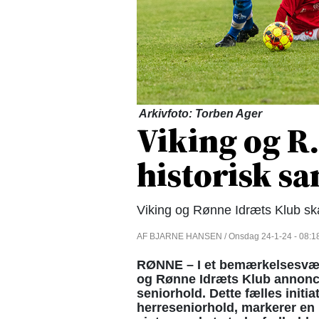
Arkivfoto: Torben Ager
Viking og R.
historisk s
Viking og Rønne Idræts Klub ska
AF BJARNE HANSEN / Onsdag 24-1-24 - 08:1
RØNNE – I et bemærkelsesværdi
og Rønne Idræts Klub annonce
seniorhold. Dette fælles initi
herreseniorhold, markerer en b