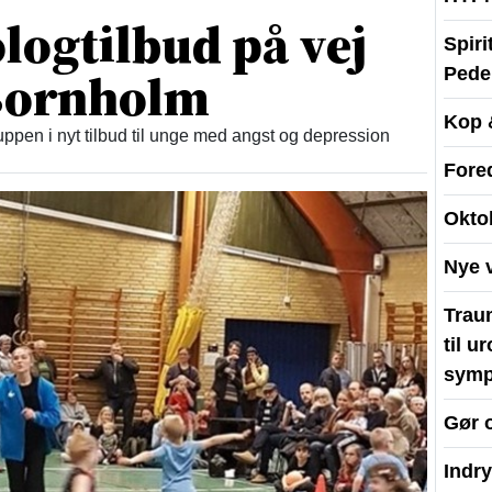
logtilbud på vej
Spir
 Bornholm
Peder
Kop 
ppen i nyt tilbud til unge med angst og depression
Fore
Okto
Nye 
Traum
til u
symp
Gør 
Indr