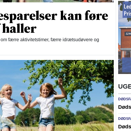
esparelser kan føre
 haller
om færre aktivitetstimer, færre idrætsudøvere og
UGE
DØDSF
Døds
DØDSF
Døds