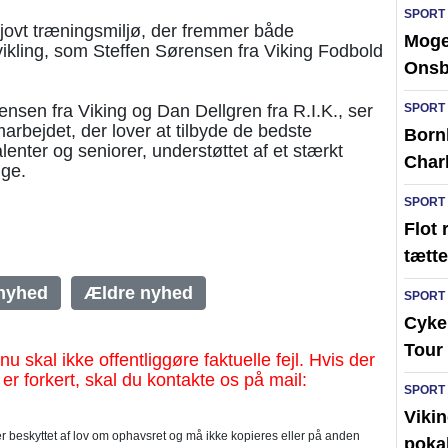
SPORT
sjovt træningsmiljø, der fremmer både
Moge
ikling, som Steffen Sørensen fra Viking Fodbold
Ons
nsen fra Viking og Dan Dellgren fra R.I.K., ser
SPORT
marbejdet, der lover at tilbyde de bedste
Born
lenter og seniorer, understøttet af et stærkt
Char
ige.
SPORT
Flot 
tætte
nyhed
Ældre nyhed
SPORT
Cykel
Tour 
al ikke offentliggøre faktuelle fejl. Hvis der
 er forkert, skal du kontakte os på mail:
SPORT
Vikin
 beskyttet af lov om ophavsret og må ikke kopieres eller på anden
poka