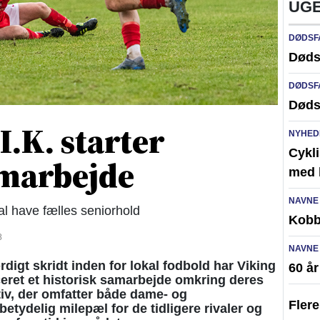
UGE
DØDSF
Døds
DØDSF
Døds
I.K. starter
NYHED
Cykli
amarbejde
med l
NAVNE
l have fælles seniorhold
Kobb
8
NAVNE
gt skridt inden for lokal fodbold har Viking
60 å
ret et historisk samarbejde omkring deres
ativ, der omfatter både dame- og
Fler
etydelig milepæl for de tidligere rivaler og