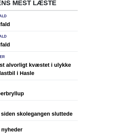
NS MEST LÆSTE
ALD
fald
ALD
fald
ER
st alvorligt kvæstet i ulykke
astbil i Hasle
erbryllup
r siden skolegangen sluttede
e nyheder