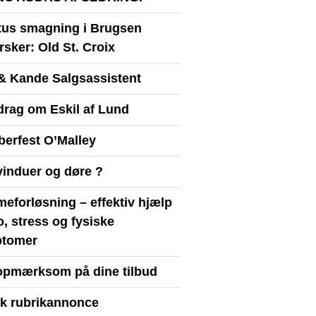
itus smagning i Brugsen
sker: Old St. Croix
& Kande Salgsassistent
drag om Eskil af Lund
berfest O’Malley
vinduer og døre ?
eforløsning – effektiv hjælp
ro, stress og fysiske
tomer
opmærksom på dine tilbud
yk rubrikannonce