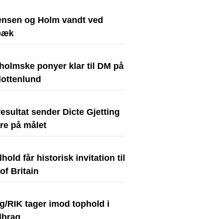
nsen og Holm vandt ved
bæk
holmske ponyer klar til DM på
lottenlund
resultat sender Dicte Gjetting
re på målet
hold får historisk invitation til
of Britain
g/RIK tager imod tophold i
lbrag