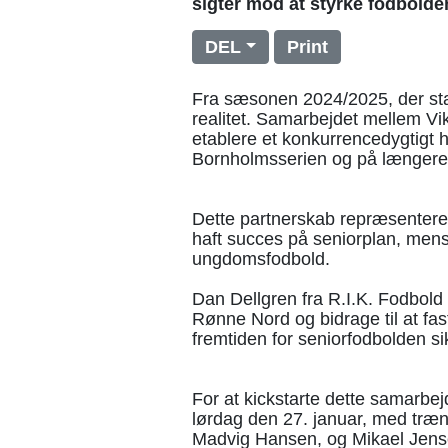
sigter mod at styrke fodbolde
DEL
Print
Fra sæsonen 2024/2025, der star
realitet. Samarbejdet mellem Vik
etablere et konkurrencedygtigt h
Bornholmsserien og på længere 
Dette partnerskab repræsenterer
haft succes på seniorplan, mens
ungdomsfodbold.
Dan Dellgren fra R.I.K. Fodbold 
Rønne Nord og bidrage til at fas
fremtiden for seniorfodbolden si
For at kickstarte dette samarbej
lørdag den 27. januar, med træ
Madvig Hansen, og Mikael Jense