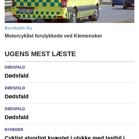
UGENS MEST LÆSTE
DØDSFALD
Dødsfald
DØDSFALD
Dødsfald
DØDSFALD
Dødsfald
NYHEDER
Cyklist alvorligt kvæstet i ulykke med lastbil i