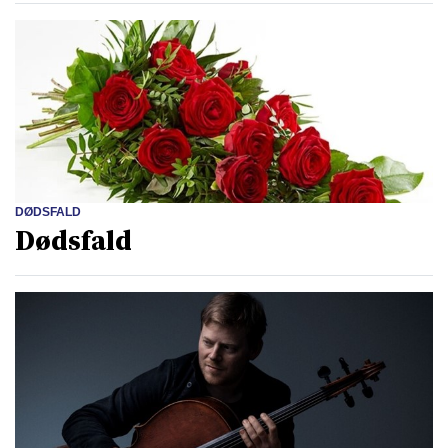
DØDSFALD
Dødsfald