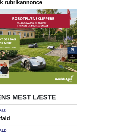
yk rubrikannonce
NS MEST LÆSTE
ALD
fald
ALD