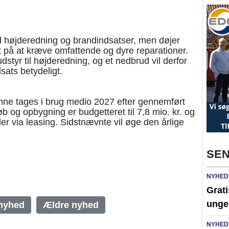
d højderedning og brandindsatser, men døjer
t på at kræve omfattende og dyre reparationer.
tyr til højderedning, og et nedbrud vil derfor
ats betydeligt.
nne tages i brug medio 2027 efter gennemført
 og opbygning er budgetteret til 7,8 mio. kr. og
ler via leasing. Sidstnævnte vil øge den årlige
SEN
NYHED
Grati
unge
nyhed
Ældre nyhed
NYHED