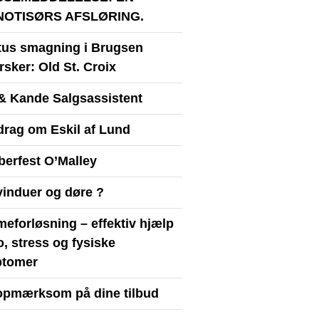
NOTISØRS AFSLØRING.
itus smagning i Brugsen
sker: Old St. Croix
& Kande Salgsassistent
drag om Eskil af Lund
berfest O’Malley
vinduer og døre ?
eforløsning – effektiv hjælp
ro, stress og fysiske
tomer
opmærksom på dine tilbud