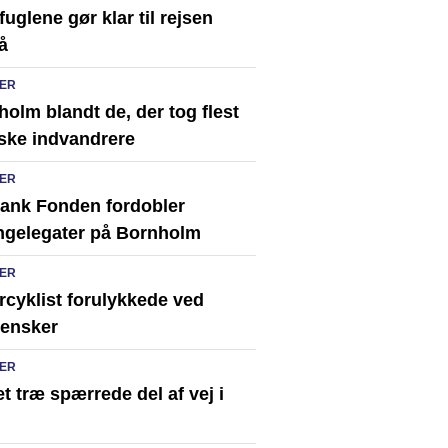
uglene gør klar til rejsen
å
ER
olm blandt de, der tog flest
ske indvandrere
ER
ank Fonden fordobler
ingelegater på Bornholm
ER
rcyklist forulykkede ved
ensker
ER
t træ spærrede del af vej i