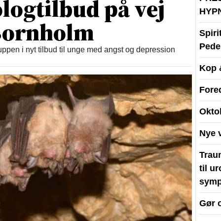
logtilbud på vej
HYP
 Bornholm
Spir
Peder
ppen i nyt tilbud til unge med angst og depression
Kop 
Fore
Okto
Nye 
Traum
til u
symp
Gør 