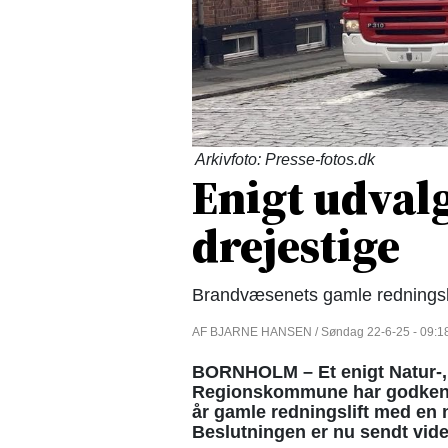
Arkivfoto: Presse-fotos.dk
Enigt udval
drejestige
Brandvæsenets gamle redningslift
AF BJARNE HANSEN / Søndag 22-6-25 - 09:1
BORNHOLM – Et enigt Natur-, 
Regionskommune har godkend
år gamle redningslift med en n
Beslutningen er nu sendt vide