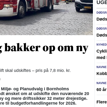
UGE
DØDSF
Døds
DØDSF
Døds
g bakker op om ny
NYHED
Cykli
med l
NAVNE
 skal udskiftes – pris på 7,8 mio. kr.
Kobb
8
NAVNE
Miljø- og Planudvalg i Bornholms
60 å
t ønsket om at udskifte den nuværende 20
y og mere driftssikker 32 meter drejestige.
Fler
re til budgetforhandlingerne for 2026.