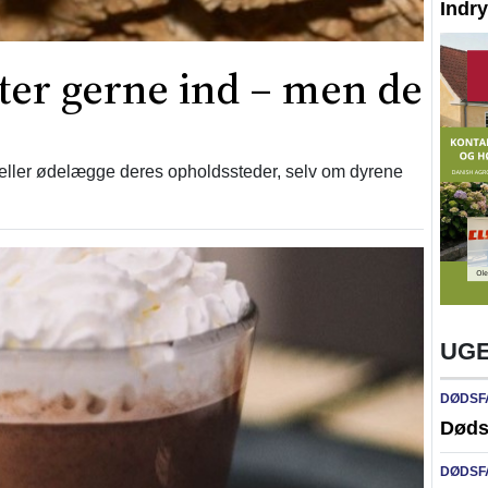
Indr
ter gerne ind – men de
 eller ødelægge deres opholdssteder, selv om dyrene
UGE
DØDSF
Døds
DØDSF