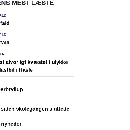
NS MEST LÆSTE
ALD
fald
ALD
fald
ER
st alvorligt kvæstet i ulykke
astbil i Hasle
erbryllup
r siden skolegangen sluttede
e nyheder