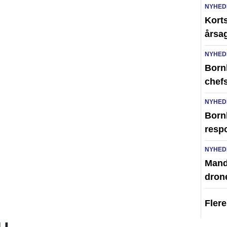
NYHED
Kort
årsag
NYHED
Born
chefs
NYHED
Born
resp
NYHED
Mand 
dron
Fler