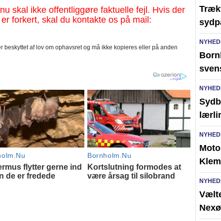
Trækf
al ikke offentliggøre faktuelle fejl. Hvis der
 er forkert, skal du kontakte os på mail:
sydp
NYHED
 beskyttet af lov om ophavsret og må ikke kopieres eller på anden
Bornh
sven
NYHED
Sydb
lærl
NYHED
Moto
Klem
NYHED
Vælte
Nexø