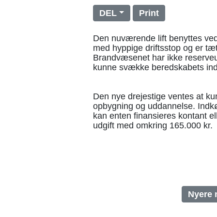
DEL
Print
Den nuværende lift benyttes ve
med hyppige driftsstop og er tæ
Brandvæsenet har ikke reserveuds
kunne svække beredskabets inds
Den nye drejestige ventes at ku
opbygning og uddannelse. Indkøb
kan enten finansieres kontant el
udgift med omkring 165.000 kr.
Nyere 