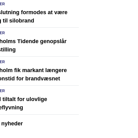
ER
slutning formodes at være
 til silobrand
ER
holms Tidende genopslår
tilling
ER
holm fik markant længere
onstid for brandvæsnet
ER
tiltalt for ulovlige
eflyvning
e nyheder