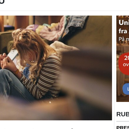
U
RU
PRE