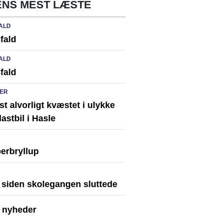
NS MEST LÆSTE
ALD
fald
ALD
fald
ER
st alvorligt kvæstet i ulykke
astbil i Hasle
erbryllup
r siden skolegangen sluttede
e nyheder