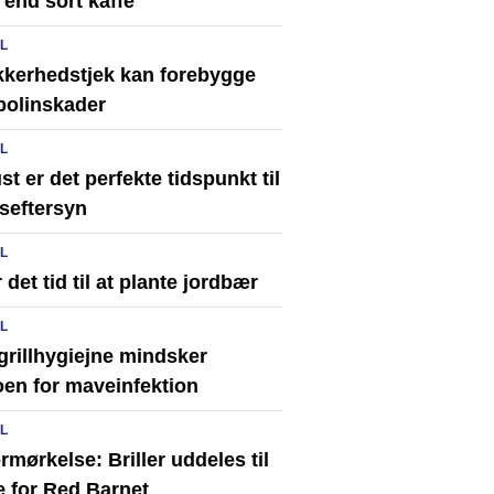
end sort kaffe
IL
ikkerhedstjek kan forebygge
polinskader
IL
t er det perfekte tidspunkt til
seftersyn
IL
 det tid til at plante jordbær
IL
grillhygiejne mindsker
oen for maveinfektion
IL
rmørkelse: Briller uddeles til
e for Red Barnet