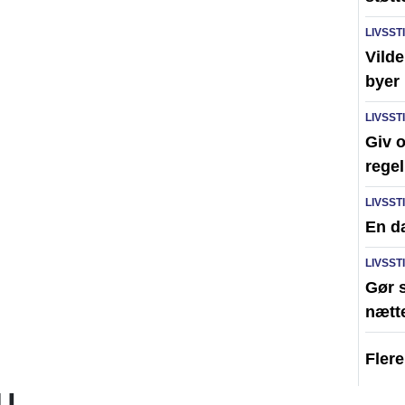
LIVSST
Vilde
byer
LIVSST
Giv o
rege
LIVSST
En da
LIVSST
Gør s
nætt
Fler
U