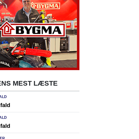
NS MEST LÆSTE
ALD
fald
ALD
fald
ER