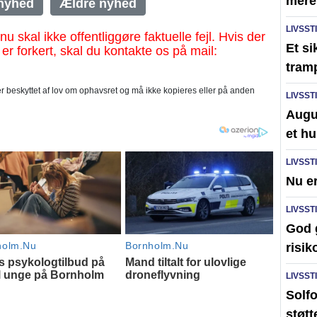
mere 
nyhed
Ældre nyhed
LIVSST
al ikke offentliggøre faktuelle fejl. Hvis der
Et s
 er forkert, skal du kontakte os på mail:
tram
 beskyttet af lov om ophavsret og må ikke kopieres eller på anden
LIVSST
Augus
et hu
LIVSST
Nu er
LIVSST
God 
risik
LIVSST
Solfo
støtt