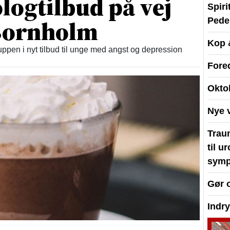
logtilbud på vej
Spir
 Bornholm
Peder
Kop 
ppen i nyt tilbud til unge med angst og depression
Fore
Okto
Nye 
Traum
til u
symp
Gør 
Indr