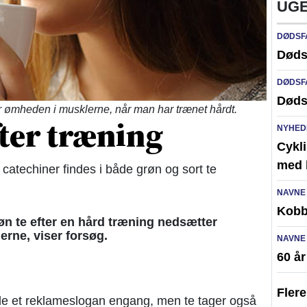
UGE
DØDSF
Døds
DØDSF
Døds
ger ømheden i musklerne, når man har trænet hårdt.
fter træning
NYHED
Cykli
med l
 catechiner findes i både grøn og sort te
NAVNE
Kobb
øn te efter en hård træning nedsætter
rne, viser forsøg.
NAVNE
60 å
Fler
e et reklameslogan engang, men te tager også