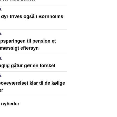
IL
 dyr trives også i Bornholms
IL
psparingen til pension et
lmæssigt eftersyn
IL
glig gåtur gør en forskel
IL
oveværelset klar til de kølige
er
e nyheder