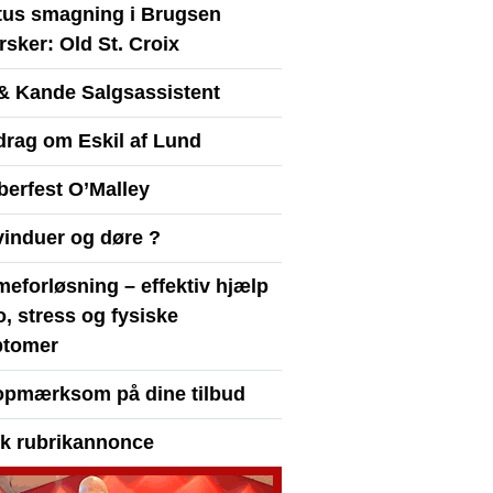
itus smagning i Brugsen
sker: Old St. Croix
& Kande Salgsassistent
drag om Eskil af Lund
berfest O’Malley
vinduer og døre ?
eforløsning – effektiv hjælp
ro, stress og fysiske
tomer
opmærksom på dine tilbud
yk rubrikannonce