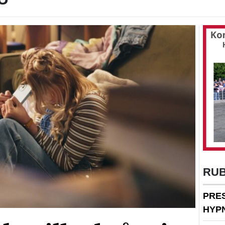
RU
PRE
HYP