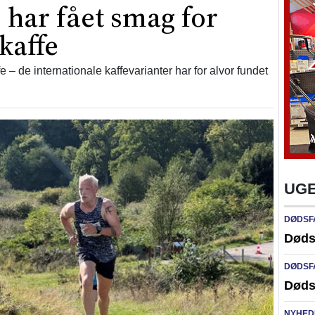
har fået smag for
kaffe
fe – de internationale kaffevarianter har for alvor fundet
UGE
DØDSF
Døds
DØDSF
Døds
NYHED